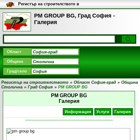
Регистър на строителството в
България
PM GROUP BG, Град София -
Галерия
Област
Община
Град/село
Регистър на строителството
»
Област София-град
»
Община
Столична
»
Град София
»
PM GROUP BG
PM GROUP BG
Галерия
Информация
Услуги
Галерия