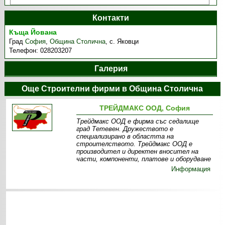
Контакти
Къща Йована
Град
София
,
Община Столична
,
с. Яковци
Телефон:
028203207
Галерия
Още Строителни фирми в Община Столична
ТРЕЙДМАКС ООД, София
Трейдмакс ООД е фирма със седалище
град Тетевен. Дружеството е
специализирано в областта на
строителството. Трейдмакс ООД е
производител и директен вносител на
части, компоненти, платове и оборудване
Информация