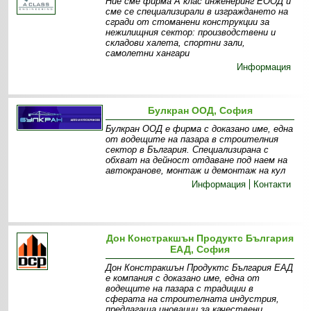
Ние сме фирма А клас инженеринг ЕООД и
сме се специализирали в изграждането на
сгради от стоманени конструкции за
нежилищния сектор: производствени и
складови халета, спортни зали,
самолетни хангари
Информация
Булкран ООД, София
Булкран ООД е фирма с доказано име, една
от водещите на пазара в строителния
сектор в България. Специализирана с
обхват на дейност отдаване под наем на
автокранове, монтаж и демонтаж на кул
Информация
Контакти
Дон Констракшън Продуктс България
ЕАД, София
Дон Констракшън Продуктс България ЕАД
е компания с доказано име, една от
водещите на пазара с традиции в
сферата на строителната индустрия,
предлагаща иновации за качествени