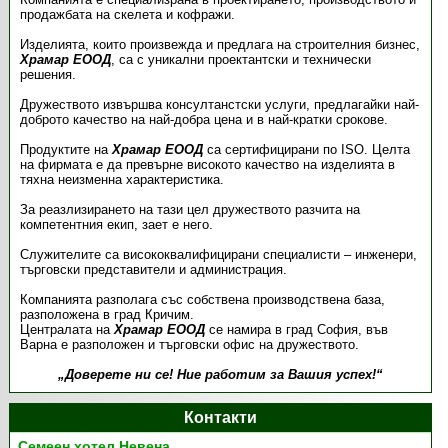
продажбата на скелета и кофражи.
Изделията, които произвежда и предлага на строителния бизнес,
Храмар ЕООД
, са с уникални проектантски и технически
решения.
Дружеството извършва консултанстски услуги, предлагайки най-
доброто качество на най-добра цена и в най-кратки срокове.
Продуктите на
Храмар ЕООД
са сертифицирани по ISO. Целта
на фирмата е да превърне високото качество на изделията в
тяхна неизменна характеристика.
За реазлизирането на тази цел дружеството разчита на
компетентния екип, зает е него.
Служителите са висококвалифицирани специалисти – инженери,
търговски представители и администрация.
Компанията разполага със собствена производствена база,
разположена в град Кричим.
Централата на
Храмар ЕООД
се намира в град София, във
Варна е разположен и търговски офис на дружеството.
„Доверете ни се! Ние работим за Вашия успех!“
Контакти
Семеен хотел Невена