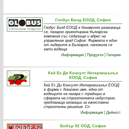
Глобус Билд ЕООД, София
Глобус Билд ЕООД е динамично развиваща
се, пазарно ориентирана българска
компания със седалище и адрес на
управление град София. Фирмата е един
от лидерите в България, наложила се
като водеща
Информация
Продукти
Галерия
Кей Ес Ди Консулт Интернешънъл
ЕООД, София
Кей Ес Ди Консулт Интернешънъл ЕООД
е фирма с доказано име, една от
водещите на пазара с традиции в
сферата на строителната индустрия,
предлагаща иновации за качествени
строителни решения. Сп
Информация
Дейност
Бобър 92 ООД, София