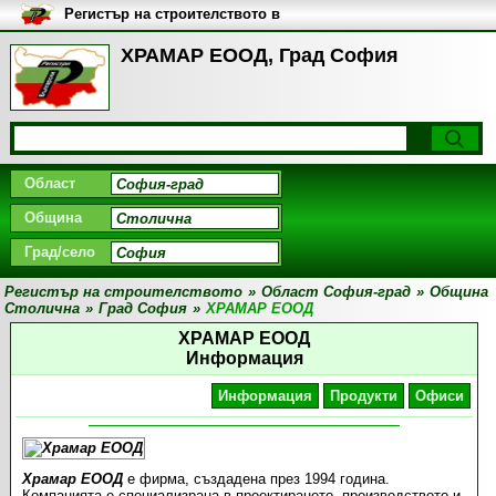
Регистър на строителството в
България
ХРАМАР ЕООД, Град София
Област
Община
Град/село
Регистър на строителството
»
Област София-град
»
Община
Столична
»
Град София
»
ХРАМАР ЕООД
ХРАМАР ЕООД
Информация
Информация
Продукти
Офиси
Храмар ЕООД
е фирма, създадена през 1994 година.
Компанията е специализрана в проектирането, производството и