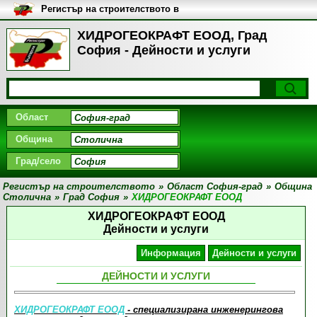
Регистър на строителството в
България
ХИДРОГЕОКРАФТ ЕООД, Град
София - Дейности и услуги
Област
Община
Град/село
Регистър на строителството
»
Област София-град
»
Община
Столична
»
Град София
»
ХИДРОГЕОКРАФТ ЕООД
ХИДРОГЕОКРАФТ ЕООД
Дейности и услуги
Информация
Дейности и услуги
ДЕЙНОСТИ И УСЛУГИ
ХИДРОГЕОКРАФТ ЕООД
- специализирана инженерингова