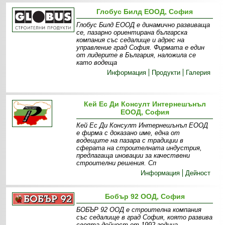
Глобус Билд ЕООД, София
Глобус Билд ЕООД е динамично развиваща
се, пазарно ориентирана българска
компания със седалище и адрес на
управление град София. Фирмата е един
от лидерите в България, наложила се
като водеща
Информация
Продукти
Галерия
Кей Ес Ди Консулт Интернешънъл
ЕООД, София
Кей Ес Ди Консулт Интернешънъл ЕООД
е фирма с доказано име, една от
водещите на пазара с традиции в
сферата на строителната индустрия,
предлагаща иновации за качествени
строителни решения. Сп
Информация
Дейност
Бобър 92 ООД, София
БОБЪР 92 ООД е строителна компания
със седалище в град София, която развива
своята дейност от 1992 година.