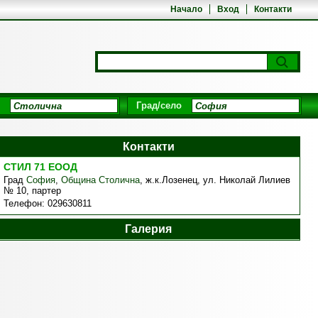
Начало
Вход
Контакти
Град/село
Контакти
СТИЛ 71 ЕООД
Град
София
,
Община Столична
,
ж.к.Лозенец, ул. Николай Лилиев
№ 10, партер
Телефон:
029630811
Галерия