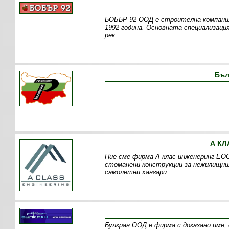
БОБЪР 92 ООД е строителна компания
1992 година. Основната специализац
рек
Бъл
А КЛ
Ние сме фирма А клас инженеринг ЕОО
стоманени конструкции за нежилищния
самолетни хангари
Булкран ООД е фирма с доказано име,