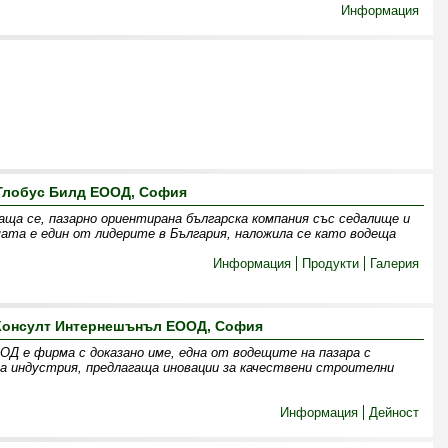
Информация
Глобус Билд ЕООД, София
аща се, пазарно ориентирана българска компания със седалище и
мата е един от лидерите в България, наложила се като водеща
Информация
Продукти
Галерия
 Консулт Интернешънъл ЕООД, София
Д е фирма с доказано име, една от водещите на пазара с
 индустрия, предлагаща иновации за качествени строителни
Информация
Дейност