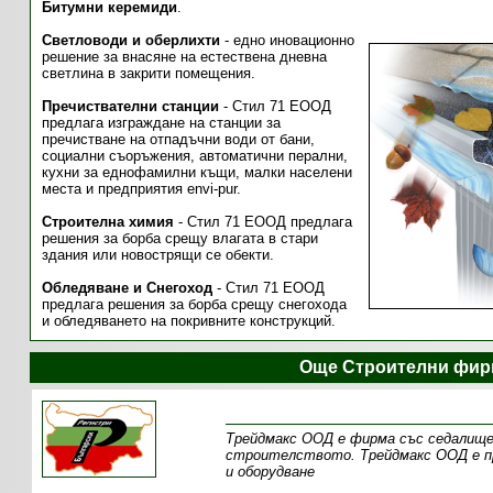
Битумни керемиди
.
Светловоди и оберлихти
- едно иновационно
решение за внасяне на естествена дневна
светлина в закрити помещения.
Пречиствателни станции
- Стил 71 ЕООД
предлага изграждане на станции за
пречистване на отпадъчни води от бани,
социални съоръжения, автоматични перални,
кухни за еднофамилни къщи, малки населени
места и предприятия envi-pur.
Строителна химия
- Стил 71 ЕООД предлага
решения за борба срещу влагата в стари
здания или новострящи се обекти.
Обледяване и Снегоход
- Стил 71 ЕООД
предлага решения за борба срещу снегохода
и обледяването на покривните конструкций.
Още Строителни фир
Трейдмакс ООД е фирма със седалище
строителството. Трейдмакс ООД е пр
и оборудване