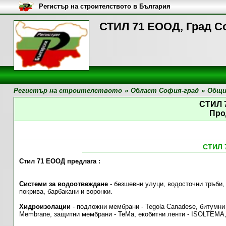
Регистър на строителството в България
СТИЛ 71 ЕООД, Град С
Регистър на строителството
»
Област София-град
»
Общи
СТИЛ 
Про
СТИЛ 
Стил 71 ЕООД предлага :
Системи за водоотвеждане
- безшевни улуци, водосточни тръби,
покрива, барбакани и воронки.
Хидроизолации
- подложни мембрани - Tegola Canadese, битумни
Membrane, защитни мембрани - ТеМа, екобитни ленти - ISOLTEMA