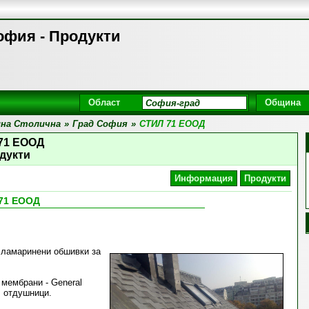
офия - Продукти
Област
Община
на Столична
»
Град София
»
СТИЛ 71 ЕООД
71 ЕООД
дукти
Информация
Продукти
71 ЕООД
 ламаринени обшивки за
 мембрани - General
, отдушници.