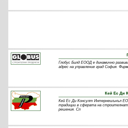
Глобус Билд ЕООД е динамично развив
адрес на управление град София. Фир
Кей Ес Ди
Кей Ес Ди Консулт Интернешънъл ЕОО
традиции в сферата на строителната
решения. Сп