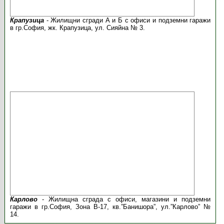
Крапузица
- Жилищни сгради А и Б с офиси и подземни гаражи
в гр.София, жк. Крапузица, ул. Сияйна № 3.
Карлово
- Жилищна сграда с офиси, магазини и подземни
гаражи в гр.София, Зона В-17, кв.”Банишора”, ул.”Карлово” №
14.