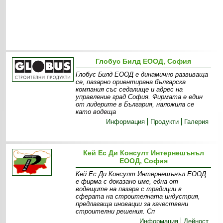
Глобус Билд ЕООД, София
Глобус Билд ЕООД е динамично развиваща
се, пазарно ориентирана българска
компания със седалище и адрес на
управление град София. Фирмата е един
от лидерите в България, наложила се
като водеща
Информация
Продукти
Галерия
Кей Ес Ди Консулт Интернешънъл
ЕООД, София
Кей Ес Ди Консулт Интернешънъл ЕООД
е фирма с доказано име, една от
водещите на пазара с традиции в
сферата на строителната индустрия,
предлагаща иновации за качествени
строителни решения. Сп
Информация
Дейност