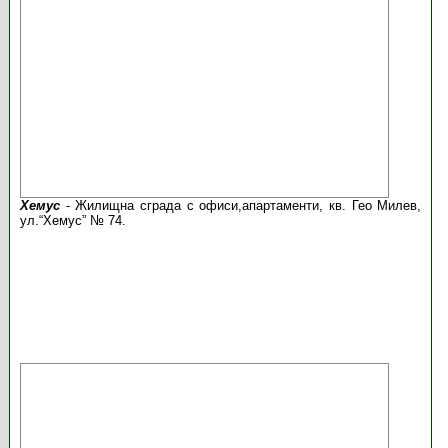
Хемус
- Жилищна сграда с офиси,апартаменти, кв. Гео Милев,
ул.“Хемус” № 74.