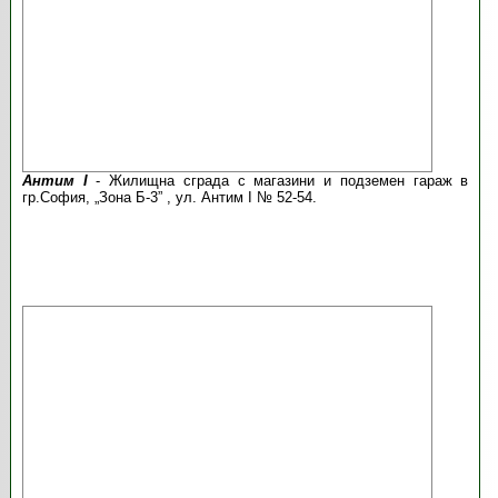
Антим I
- Жилищна сграда с магазини и подземен гараж в
гр.София, „Зона Б-3” , ул. Антим І № 52-54.