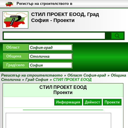
Регистър на строителството в
България
СТИЛ ПРОЕКТ ЕООД, Град
София - Проекти
Област
Община
Град/село
Регистър на строителството
»
Област София-град
»
Община
Столична
»
Град София
»
СТИЛ ПРОЕКТ ЕООД
СТИЛ ПРОЕКТ ЕООД
Проекти
Информация
Дейност
Проекти