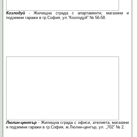
Козлодуй
- Жилищна сграда с апартаменти, магазини и
подземни гаражи в гр.София, ул.”Козлодуй” № 56-58.
Люлин-център
- Жилищна сграда с офиси, ателиета, магазини
и подземни гаражи в гр.София, м.Люлин-център, ул. „702” № 2.