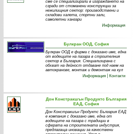
сме се специализирали в изграждането на
сгради от стоманени конструкции за
нежилищния сектор: производствени и
складови халета, спортни зали,
самолетни хангари
Информация
Булкран ООД, София
Булкран ООД е фирма с доказано име, една
от водещите на пазара в строителния
сектор в България. Специализирана с
обхват на дейност отдаване под наем на
автокранове, монтаж и демонтаж на кул
Информация
Контакти
Дон Констракшън Продуктс България
ЕАД, София
Дон Констракшън Продуктс България ЕАД
е компания с доказано име, една от
водещите на пазара с традиции в
сферата на строителната индустрия,
предлагаща иновации за качествени