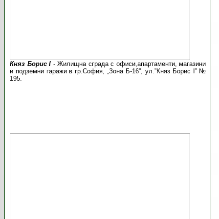
Княз Борис І
- Жилищна сграда с офиси,апартаменти, магазини
и подземни гаражи в гр.София, „Зона Б-16”, ул.”Княз Борис І” №
195.