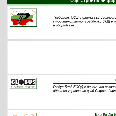
Още Строителни фир
Трейдмакс ООД е фирма със седалище
строителството. Трейдмакс ООД е пр
и оборудване
Глобус Билд ЕООД е динамично развив
адрес на управление град София. Фир
Кей Ес Ди