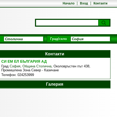
Начало
Вход
Контакти
Град/село
Контакти
СИ ЕМ ЕЛ БЪЛГАРИЯ АД
Град
София
,
Община Столична
,
Околовръстен път 438,
Промишлена Зона Север - Казичане
Телефон:
024253999
Галерия