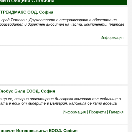
ми в Община Столична
ТРЕЙДМАКС ООД, София
 град Тетевен. Дружеството е специализирано в областта на
оизводител и директен вносител на части, компоненти, платове
Информация
Глобус Билд ЕООД, София
аща се, пазарно ориентирана българска компания със седалище и
мата е един от лидерите в България, наложила се като водеща
Информация
Продукти
Галерия
 Консулт Интернешънъл ЕООД, София