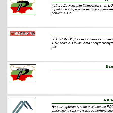
Кей Ес Ди Консулт Интернешънъл ЕОО
традиции в сферата на строителната
решения. Сп
БОБЪР 92 ООД е строителна компания
1992 година. Основната специализац
рек
Бъл
А КЛ
Ние сме фирма А клас инженеринг ЕОО
стоманени конструкции за нежилищния