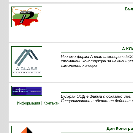
Бъл
А КЛ
Ние сме фирма А клас инженеринг ЕОО
стоманени конструкции за нежилищния
самолетни хангари
Булкран ООД е фирма с доказано име,
Специализирана с обхват на дейност 
Информация
Контакти
Дон Констр