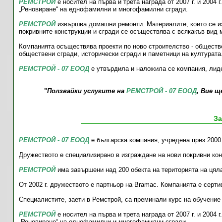
РЕМСТРОЙ
е носител на първа и трета награда от 2007 г. и 2004
„Реновиране“ на еднофамилни и многофамилни сгради.
РЕМСТРОЙ
извършва домашни ремонти. Материалите, които се из
покривните конструкции и сгради се осъществява с всякакъв вид 
Компанията осъществява проекти по ново строителство - общест
обществени сгради, исторически сгради и паметници на културата
РЕМСТРОЙ - 07 ЕООД
е утвърдила и наложила се компания, лиде
"
Ползвайки услугите на
РЕМСТРОЙ - 07 ЕООД
, Вие щ
За
РЕМСТРОЙ - 07 ЕООД
е българска компания, учредена през 2000
Дружеството е специализирано в изграждане на нови покривни кон
РЕМСТРОЙ
има завършени над 200 обекта на територията на цяла
От 2002 г. дружеството е партньор на Bramac. Компанията е серт
Специалистите, заети в Ремстрой, са преминали курс на обучение
РЕМСТРОЙ
е носител на първа и трета награда от 2007 г. и 2004
„Реновиране“ на еднофамилни и многофамилни сгради.