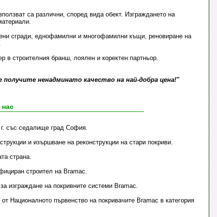
ползват са различни, според вида обект. Изграждането на
материали.
вени сгради, еднофамилни и многофамилни къщи, реновиране на
.
р в строителния бранш, лоялен и коректен партньор.
е получите ненадминато качество на най-добра цена!"
 нас
 г. със седалище град София.
струкции и изършване на реконструкции на стари покриви.
та страна.
ифициран строител на Bramac.
 за изграждане на покривните системи Bramac.
 г. от Националното първенство на покривачите Bramac в категория