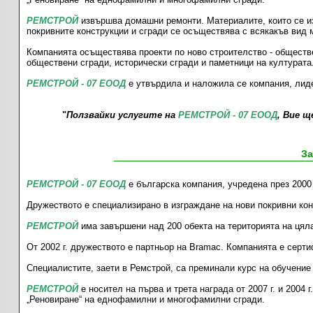
РЕМСТРОЙ
извършва домашни ремонти. Материалите, които се из
покривните конструкции и сгради се осъществява с всякакъв вид 
Компанията осъществява проекти по ново строителство - общест
обществени сгради, исторически сгради и паметници на културата
РЕМСТРОЙ - 07 ЕООД
е утвърдила и наложила се компания, лиде
"
Ползвайки услугите на
РЕМСТРОЙ - 07 ЕООД
, Вие щ
За
РЕМСТРОЙ - 07 ЕООД
е българска компания, учредена през 2000
Дружеството е специализирано в изграждане на нови покривни кон
РЕМСТРОЙ
има завършени над 200 обекта на територията на цяла
От 2002 г. дружеството е партньор на Bramac. Компанията е серт
Специалистите, заети в Ремстрой, са преминали курс на обучение
РЕМСТРОЙ
е носител на първа и трета награда от 2007 г. и 2004
„Реновиране“ на еднофамилни и многофамилни сгради.