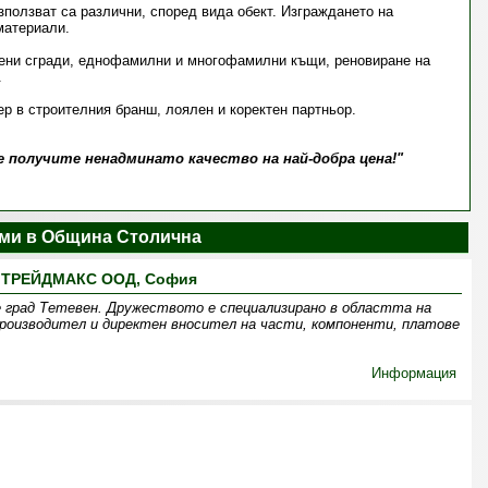
ползват са различни, според вида обект. Изграждането на
материали.
вени сгради, еднофамилни и многофамилни къщи, реновиране на
.
р в строителния бранш, лоялен и коректен партньор.
е получите ненадминато качество на най-добра цена!"
ми в Община Столична
ТРЕЙДМАКС ООД, София
 град Тетевен. Дружеството е специализирано в областта на
оизводител и директен вносител на части, компоненти, платове
Информация