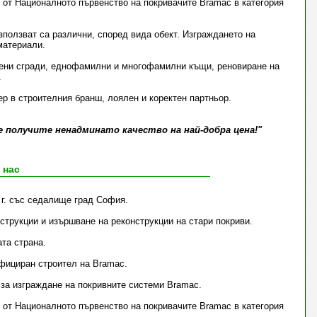
 г. от Националното първенство на покривачите Bramac в категория
ползват са различни, според вида обект. Изграждането на
материали.
вени сгради, еднофамилни и многофамилни къщи, реновиране на
.
р в строителния бранш, лоялен и коректен партньор.
е получите ненадминато качество на най-добра цена!"
 нас
 г. със седалище град София.
струкции и изършване на реконструкции на стари покриви.
та страна.
ифициран строител на Bramac.
 за изграждане на покривните системи Bramac.
 г. от Националното първенство на покривачите Bramac в категория