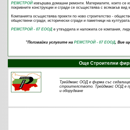
РЕМСТРОЙ
извършва домашни ремонти. Материалите, които се из
покривните конструкции и сгради се осъществява с всякакъв вид 
Компанията осъществява проекти по ново строителство - общест
обществени сгради, исторически сгради и паметници на културата
РЕМСТРОЙ - 07 ЕООД
е утвърдила и наложила се компания, лиде
"
Ползвайки услугите на
РЕМСТРОЙ - 07 ЕООД
, Вие щ
Още Строителни фир
Трейдмакс ООД е фирма със седалище
строителството. Трейдмакс ООД е пр
и оборудване