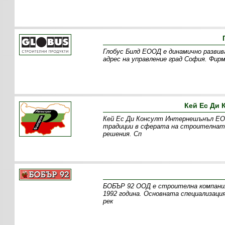
Глобус Билд ЕООД е динамично развив
адрес на управление град София. Фир
Кей Ес Ди
Кей Ес Ди Консулт Интернешънъл ЕОО
традиции в сферата на строителната
решения. Сп
БОБЪР 92 ООД е строителна компания
1992 година. Основната специализац
рек