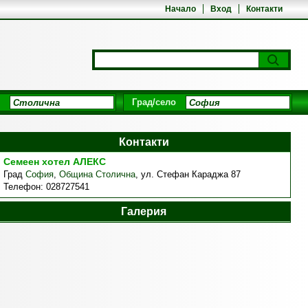
Начало
Вход
Контакти
Град/село
Контакти
Семеен хотел АЛЕКС
Град
София
,
Община Столична
,
ул. Стефан Караджа 87
Телефон:
028727541
Галерия