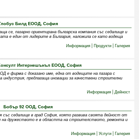
Глобус Билд ЕООД, София
аща се, пазарно ориентирана българска компания със седалище и
мата е един от лидерите в България, наложила се като водеща
Информация
Продукти
Галерия
 Консулт Интернешънъл ЕООД, София
Д е фирма с доказано име, една от водещите на пазара с
 индустрия, предлагаща иновации за качествени строителни
Информация
Дейност
Бобър 92 ООД, София
 със седалище в град София, която развива своята дейност от
ия на дружеството е в областта на строителството, ремонта и
Информация
Услуги
Галерия