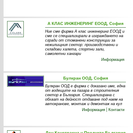
А КЛАС ИНЖЕНЕРИНГ ЕООД, София
Ние сме фирма А клас инженеринг ЕООД и
сме се специализирали в изграждането на
сгради от стоманени конструкции за
нежилищния сектор: производствени и
складови халета, спортни зали,
самолетни хангари
Информация
Булкран ООД, София
Булкран ООД е фирма с доказано име, една
от водещите на пазара в строителния
сектор в България. Специализирана с
обхват на дейност отдаване под наем на
автокранове, монтаж и демонтаж на кул
Информация
Контакти
Дон Констракшън Продуктс България