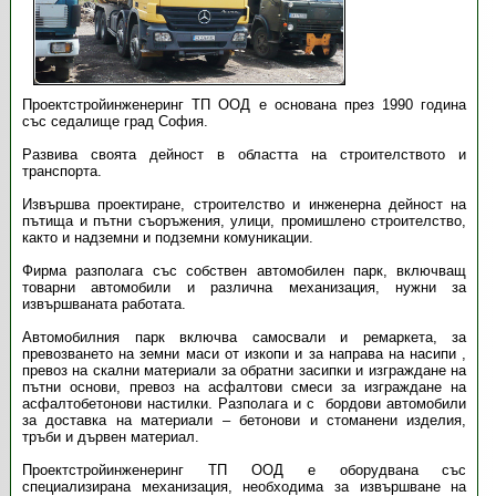
Проектстройинженеринг ТП ООД е основана през 1990 година
със седалище град София.
Развива своята дейност в областта на строителството и
транспорта.
Извършва проектиране, строителство и инженерна дейност на
пътища и пътни съоръжения, улици, промишлено строителство,
както и надземни и подземни комуникации.
Фирма разполага със собствен автомобилен парк, включващ
товарни автомобили и различна механизация, нужни за
извършваната работата.
Автомобилния парк включва самосвали и ремаркета, за
превозването на земни маси от изкопи и за направа на насипи ,
превоз на скални материали за обратни засипки и изграждане на
пътни основи, превоз на асфалтови смеси за изграждане на
асфалтобетонови настилки. Разполага и с бордови автомобили
за доставка на материали – бетонови и стоманени изделия,
тръби и дървен материал.
Проектстройинженеринг ТП ООД е оборудвана със
специализирана механизация, необходима за извършване на