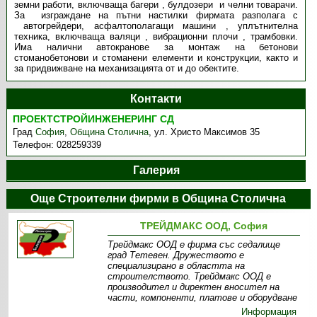
земни работи, включваща багери , булдозери и челни товарачи.
За изграждане на пътни настилки фирмата разполага с
автогрейдери, асфалтополагащи машини , уплътнителна
техника, включваща валяци , вибрационни плочи , трамбовки.
Има налични автокранове за монтаж на бетонови
стоманобетонови и стоманени елементи и конструкции, както и
за придвижване на механизацията от и до обектите.
Контакти
ПРОЕКТСТРОЙИНЖЕНЕРИНГ СД
Град
София
,
Община Столична
,
ул. Христо Максимов 35
Телефон:
028259339
Галерия
Още Строителни фирми в Община Столична
ТРЕЙДМАКС ООД, София
Трейдмакс ООД е фирма със седалище
град Тетевен. Дружеството е
специализирано в областта на
строителството. Трейдмакс ООД е
производител и директен вносител на
части, компоненти, платове и оборудване
Информация