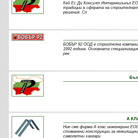
Кей Ес Ди Консулт Интернешънъл ЕОО
традиции в сферата на строителната
решения. Сп
БОБЪР 92 ООД е строителна компания
1992 година. Основната специализац
рек
Бъл
А КЛ
Ние сме фирма А клас инженеринг ЕОО
стоманени конструкции за нежилищния
самолетни хангари