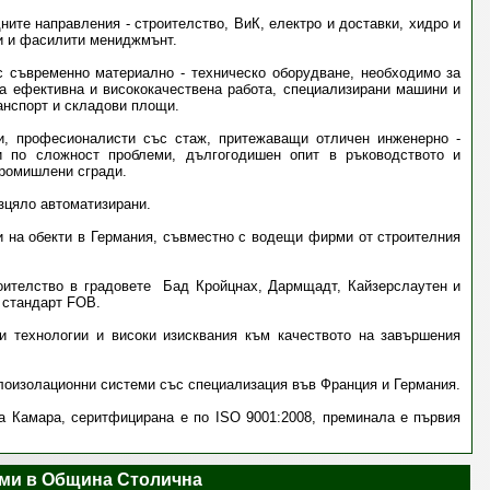
ните направления - строителство, ВиК, електро и доставки, хидро и
и и фасилити мениджмънт.
с съвременно материално - техническо оборудване, необходимо за
на ефективна и висококачествена работа, специализирани машини и
анспорт и складови площи.
и, професионалисти със стаж, притежаващи отличен инженерно -
и по сложност проблеми, дългогодишен опит в ръководството и
промишлени сгради.
зцяло автоматизирани.
и на обекти в Германия, съвместно с водещи фирми от строителния
оителство в градовете Бад Кройцнах, Дармщадт, Кайзерслаутен и
 стандарт FOB.
и технологии и високи изисквания към качеството на завършения
плоизолационни системи със специализация във Франция и Германия.
 Камара, серитфицирана е по ISO 9001:2008, преминала е първия
ми в Община Столична