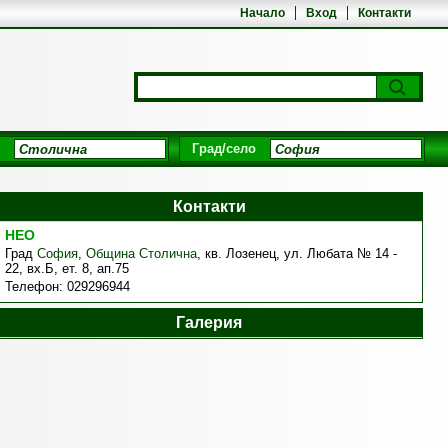
Начало
Вход
Контакти
Град/село
Контакти
НЕО
Град
София
,
Община Столична
,
кв. Лозенец, ул. Любата № 14 -
22, вх.Б, ет. 8, ап.75
Телефон:
029296944
Галерия