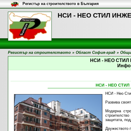
Регистър на строителството в България
НСИ - НЕО СТИЛ ИНЖ
Регистър на строителството
»
Област София-град
»
Общи
НСИ - НЕО СТИ
Инфо
НСИ - НЕО СТИ
НСИ - Нео Ст
Развива своят
Модерна стро
строителство 
защитата, под
Дружеството п