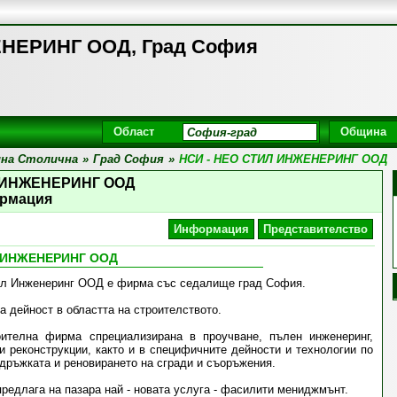
ЕНЕРИНГ ООД, Град София
Област
Община
на Столична
»
Град София
»
НСИ - НЕО СТИЛ ИНЖЕНЕРИНГ ООД
Л ИНЖЕНЕРИНГ ООД
рмация
Информация
Представителство
Л ИНЖЕНЕРИНГ ООД
ил Инженеринг ООД е фирма със седалище град София.
а дейност в областта на строителството.
ителна фирма спрециализирана в проучване, пълен инженеринг,
и реконструкции, както и в специфичните дейности и технологии по
дръжката и реновирането на сгради и съоръжения.
редлага на пазара най - новата услуга - фасилити мениджмънт.