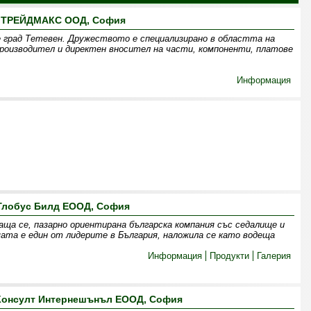
ТРЕЙДМАКС ООД, София
 град Тетевен. Дружеството е специализирано в областта на
оизводител и директен вносител на части, компоненти, платове
Информация
Глобус Билд ЕООД, София
аща се, пазарно ориентирана българска компания със седалище и
мата е един от лидерите в България, наложила се като водеща
Информация
Продукти
Галерия
 Консулт Интернешънъл ЕООД, София