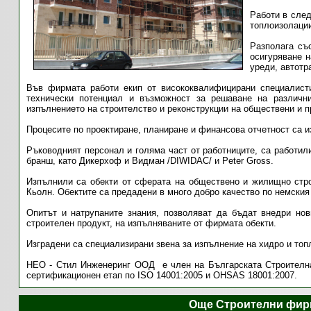
Работи в след
топлоизолаци
Разполага съ
осигуряване 
уреди, автотр
Във фирмата работи екип от висококвалифицирани специалист
технически потенциал и възможност за решаване на различн
изпълнението на строителство и реконструкции на обществени и 
Процесите по проектиране, планиране и финансова отчетност са и
Ръководният персонал и голяма част от работниците, са работил
бранш, като Дикерхоф и Видман /DIWIDAC/ и Peter Gross.
Изпълнили са обекти от сферата на обществено и жилищно стр
Кьолн. Обектите са предадени в много добро качество по немския
Опитът и натрупаните знания, позволяват да бъдат внедри нов
строителен продукт, на изпълняваните от фирмата обекти.
Изградени са специализирани звена за изпълнение на хидро и то
НЕО - Стил Инженеринг ООД е член на Българската Строителна
сертификационен етап по ISO 14001:2005 и OHSAS 18001:2007.
Още Строителни фир