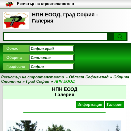
Регистър на строителството в
България
НПН ЕООД, Град София -
Галерия
Област
Община
Град/село
Регистър на строителството
»
Област София-град
»
Община
Столична
»
Град София
»
НПН ЕООД
НПН ЕООД
Галерия
Информация
Галерия