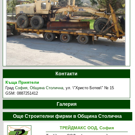
Контакти
Къща Приятели
Град
София
,
Община Столична
,
ул. \"Христо Ботев\" № 15
GSM:
0887251412
Галерия
Още Строителни фирми в Община Столична
ТРЕЙДМАКС ООД, София