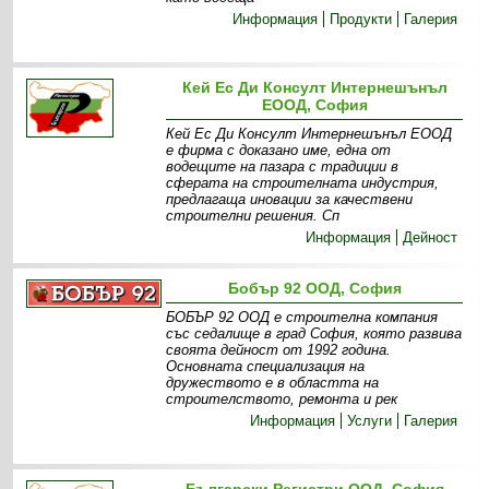
Информация
Продукти
Галерия
Кей Ес Ди Консулт Интернешънъл
ЕООД, София
Кей Ес Ди Консулт Интернешънъл ЕООД
е фирма с доказано име, една от
водещите на пазара с традиции в
сферата на строителната индустрия,
предлагаща иновации за качествени
строителни решения. Сп
Информация
Дейност
Бобър 92 ООД, София
БОБЪР 92 ООД е строителна компания
със седалище в град София, която развива
своята дейност от 1992 година.
Основната специализация на
дружеството е в областта на
строителството, ремонта и рек
Информация
Услуги
Галерия
Български Регистри ООД, София