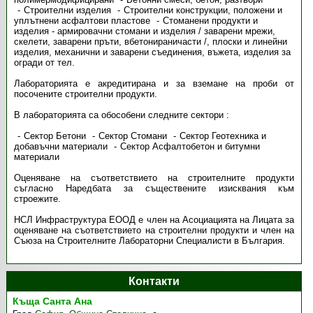
Строителни изделия
Строителни конструкции, положени и
уплътнени асфалтови пластове
Стоманени продукти и
изделия - армировачни стомани и изделия / заварени мрежи,
скелети, заварени пръти, вбетонираничасти /, плоски и линейни
изделия, механични и заварени съединения, въжета, изделия за
огради от тел.
Лабораторията е акредитирана и за вземане на проби от
посочените строителни продукти.
В лабораторията са обособени следните сектори :
Сектор Бетони
Сектор Стомани
Сектор Геотехника и
добавъчни материали
Сектор Асфалтобетон и битумни
материали
Оценяване на съответствието на строителните продукти
съгласно Наредбата за съществените изисквания към
строежите.
НСЛ Инфраструктура ЕООД е член на Асоциацията на Лицата за
оценяване на съответствието на строителни продукти и член на
Съюза на Строителните Лабораторни Специалисти в България.
Контакти
Къща Санта Ана