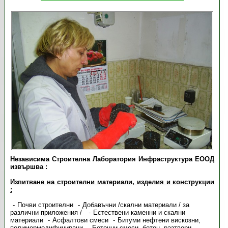
Независима Строителна Лаборатория Инфраструктура ЕООД
извършва :
Изпитване на строителни материали, изделия и конструкции
:
Почви строителни
Добавъчни /скални материали / за
различни приложения /
Естествени каменни и скални
материали
Асфалтови смеси
Битуми нефтени вискозни,
полимермодифицирани
Бетонни смеси, бетон, разтвори