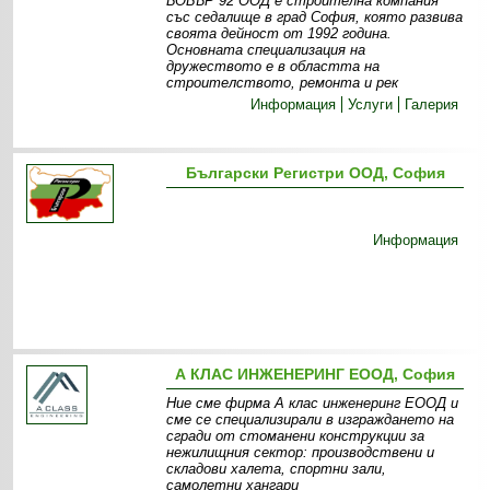
БОБЪР 92 ООД е строителна компания
със седалище в град София, която развива
своята дейност от 1992 година.
Основната специализация на
дружеството е в областта на
строителството, ремонта и рек
Информация
Услуги
Галерия
Български Регистри ООД, София
Информация
А КЛАС ИНЖЕНЕРИНГ ЕООД, София
Ние сме фирма А клас инженеринг ЕООД и
сме се специализирали в изграждането на
сгради от стоманени конструкции за
нежилищния сектор: производствени и
складови халета, спортни зали,
самолетни хангари