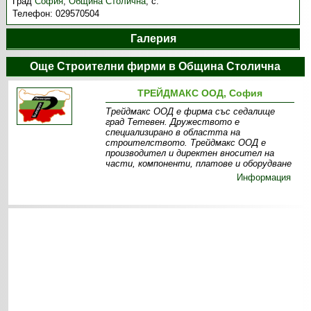
Град
София
,
Община Столична
,
с.
Телефон:
029570504
Галерия
Още Строителни фирми в Община Столична
ТРЕЙДМАКС ООД, София
Трейдмакс ООД е фирма със седалище
град Тетевен. Дружеството е
специализирано в областта на
строителството. Трейдмакс ООД е
производител и директен вносител на
части, компоненти, платове и оборудване
Информация