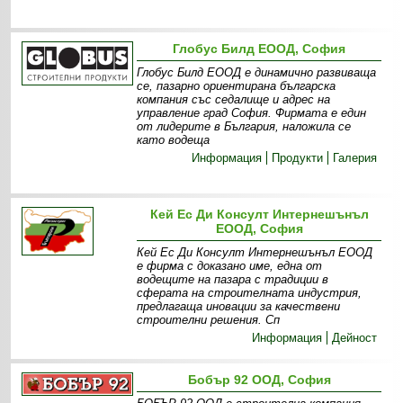
Глобус Билд ЕООД, София
Глобус Билд ЕООД е динамично развиваща
се, пазарно ориентирана българска
компания със седалище и адрес на
управление град София. Фирмата е един
от лидерите в България, наложила се
като водеща
Информация
Продукти
Галерия
Кей Ес Ди Консулт Интернешънъл
ЕООД, София
Кей Ес Ди Консулт Интернешънъл ЕООД
е фирма с доказано име, една от
водещите на пазара с традиции в
сферата на строителната индустрия,
предлагаща иновации за качествени
строителни решения. Сп
Информация
Дейност
Бобър 92 ООД, София