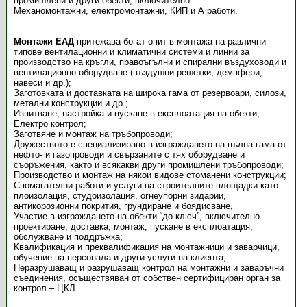
промишлени и други обекти, включително:
Механомонтажни, електромонтажни, КИП и А работи.
Монтажи ЕАД
притежава богат опит в монтажа на различни
типове вентилационни и климатични системи и линии за
производство на кръгли, правоъгълни и спирални въздуховоди и
вентилационно оборудване (въздушни решетки, демпфери,
навеси и др.);
Заготовката и доставката на широка гама от резервоари, силози,
метални конструкции и др.;
Изпитване, настройка и пускане в експлоатация на обекти;
Електро контрол;
Заготвяне и монтаж на тръбопроводи;
Дружеството е специализирано в изграждането на пълна гама от
нефто- и газопроводи и свързаните с тях оборудване и
съоръжения, както и всякакви други промишлени тръбопроводи;
Производство и монтаж на някои видове стоманени конструкции;
Спомагателни работи и услуги на строителните площадки като
плоизолация, студоизолация, огнеупорни зидарии,
антикорозионни покрития, грундиране и боядисване,
Участие в изграждането на обекти “до ключ”, включително
проектиране, доставка, монтаж, пускане в експлоатация,
обслужване и поддръжка;
Квалификация и преквалификация на монтажници и заварчици,
обучение на персонала и други услуги на клиента;
Неразрушаващ и разрушаващ контрол на монтажни и заваръчни
съединения, осъществяван от собствен сертифициран орган за
контрол – ЦКЛ.