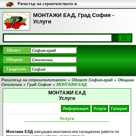
Регистър на строителството в
България
МОНТАЖИ ЕАД, Град София -
Услуги
Област
Община
Град/село
Регистър на строителството
»
Област София-град
»
Община
Столична
»
Град София
»
МОНТАЖИ ЕАД
МОНТАЖИ ЕАД
Услуги
Информация
Услуги
Галерия
Услуги
Монтажи ЕАД
извършва монтажно-инсталационни работи по