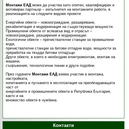
Монтажи ЕАД
може да участва като опитен, квалифициран и
мотивиран партньор – изпълнител на монтажните работи, в
реализацията на следните видове проекти:
Енергийни обекти – новоизграждане, разширяване,
рехабилитация и модернизация на съществуващи мощности.
Промишлени обекти от всякакъв вид и отрасъл –
новоизграждане, разширения и модернизации.
Екологични обекти – пречиствателни станции за промишлени
води,
пречиствателни станции за битови отпадни води, мощности за
преработка на твърди битови отпадъци.
Други обекти, в които е необходим електромонтаж, монтаж на
машини,
съоръжения, технологични линии и други подобни.
През годините
Монтажи ЕАД
взема участие в монтажа,
настройката,
изпитанията и пускането в експлоатация на преобладаващата
част от
енергийните и промишлените обекти в Република България,
както и на
множество обекти в чужбина.
Контакти