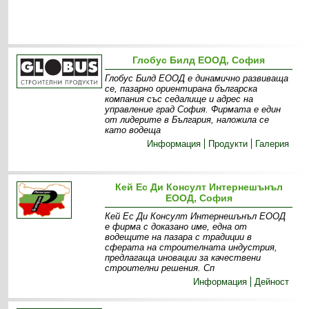
Глобус Билд ЕООД, София
Глобус Билд ЕООД е динамично развиваща
се, пазарно ориентирана българска
компания със седалище и адрес на
управление град София. Фирмата е един
от лидерите в България, наложила се
като водеща
Информация
Продукти
Галерия
Кей Ес Ди Консулт Интернешънъл
ЕООД, София
Кей Ес Ди Консулт Интернешънъл ЕООД
е фирма с доказано име, една от
водещите на пазара с традиции в
сферата на строителната индустрия,
предлагаща иновации за качествени
строителни решения. Сп
Информация
Дейност