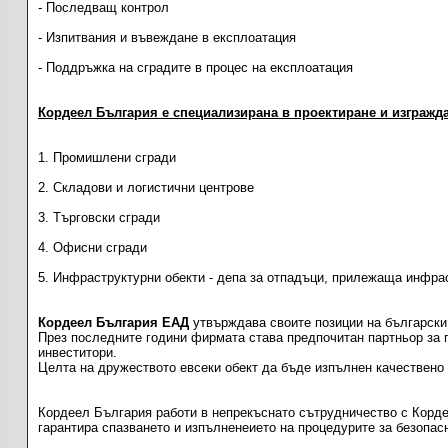
- Последващ контрол
- Изпитвания и въвеждане в експлоатация
- Поддръжка на сградите в процес на експлоатация
Кордеел България е специализирана в проектиране и изгражд
1. Промишлени сгради
2. Складови и логистични центрове
3. Търговски сгради
4. Офисни сгради
5. Инфраструктурни обекти - депа за отпадъци, прилежаща инфра
Кордеел България ЕАД
утвърждава своите позиции на български
През последните години фирмата става предпочитан партньор за 
инвеститори.
Целта на дружеството евсеки обект да бъде изпълнен качествено 
Кордеел България работи в непрекъснато сътрудничество с Корде
гарантира спазването и изпълненеието на процедурите за безопас