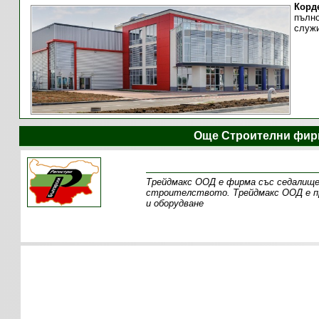
Корд
пълно
служ
Още Строителни фир
Трейдмакс ООД е фирма със седалище
строителството. Трейдмакс ООД е пр
и оборудване