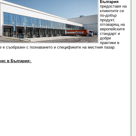
България
предоставя на
клиентите си
по-добър
продукт,
отговарящ на
европейските
стандарт и
добри
практики в
 е съобразен с познаването и спецификите на местния пазар.
нес в България: