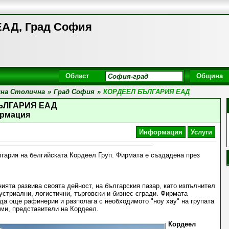
АД, Град София
Област
Община
на Столична
»
Град София
»
КОРДЕЕЛ БЪЛГАРИЯ ЕАД
ЪЛГАРИЯ ЕАД
рмация
Информация
Услуги
ария на белгийската Кордеел Груп. Фирмата е създадена през
ията развива своята дейност, на българския пазар, като изпълнител
устриални, логистични, търговски и бизнес сгради. Фирмата
да още рафинерии и разполага с необходимото "ноу хау" на групата
ми, представители на Кордеел.
Кордеел