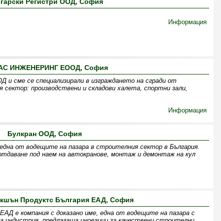
гарски Регистри ООД, София
Информация
АС ИНЖЕНЕРИНГ ЕООД, София
Д и сме се специализирали в изграждането на сгради от
 сектор: производствени и складови халета, спортни зали,
Информация
Булкран ООД, София
 една от водещите на пазара в строителния сектор в България.
отдаване под наем на автокранове, монтаж и демонтаж на кул
акшън Продуктс България ЕАД, София
АД е компания с доказано име, една от водещите на пазара с
 индустрия, предлагаща иновации за качествени строителни