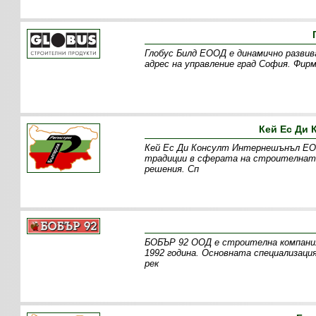
Глобус Билд ЕООД е динамично развив
адрес на управление град София. Фир
Кей Ес Ди
Кей Ес Ди Консулт Интернешънъл ЕОО
традиции в сферата на строителната
решения. Сп
БОБЪР 92 ООД е строителна компания
1992 година. Основната специализац
рек