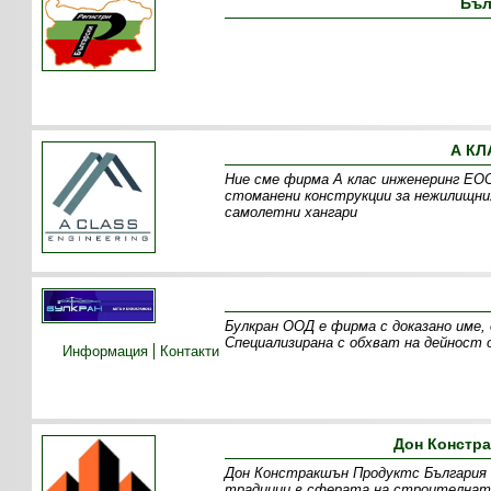
Бъл
А КЛ
Ние сме фирма А клас инженеринг ЕОО
стоманени конструкции за нежилищния
самолетни хангари
Булкран ООД е фирма с доказано име,
Специализирана с обхват на дейност 
Информация
Контакти
Дон Констр
Дон Констракшън Продуктс България Е
традиции в сферата на строителната