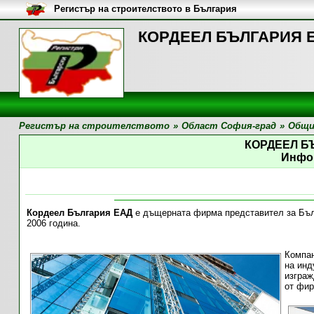
Регистър на строителството в България
КОРДЕЕЛ БЪЛГАРИЯ Е
Регистър на строителството
»
Област София-град
»
Общи
КОРДЕЕЛ Б
Инфо
Кордеел България ЕАД
е дъщерната фирма представител за Бълг
2006 година.
Компан
на инд
изграж
от фир