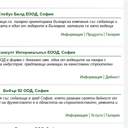
Глобус Билд ЕООД, София
аща се, пазарно ориентирана българска компания със седалище и
мата е един от лидерите в България, наложила се като водеща
Информация
Продукти
Галерия
 Консулт Интернешънъл ЕООД, София
Д е фирма с доказано име, една от водещите на пазара с
 индустрия, предлагаща иновации за качествени строителни
Информация
Дейност
Бобър 92 ООД, София
 със седалище в град София, която развива своята дейност от
ия на дружеството е в областта на строителството, ремонта и
Информация
Услуги
Галерия