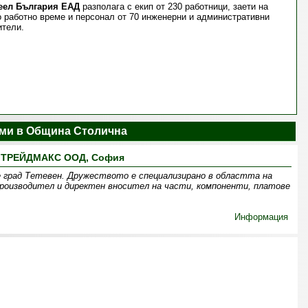
еел България ЕАД
разполага с екип от 230 работници, заети на
 работно време и персонал от 70 инженерни и административни
ители.
ми в Община Столична
ТРЕЙДМАКС ООД, София
 град Тетевен. Дружеството е специализирано в областта на
оизводител и директен вносител на части, компоненти, платове
Информация