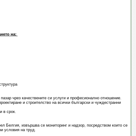
ането на:
структура
 пазар чрез качествените си услуги и професионално отношение.
проектиране и строителство на всички български и чуждестранни
и в срок.
ел Белгия, извършва се мониторинг и надзор, посредством които се
ни условия на труд.