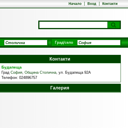
Начало
Вход
Контакти
Град/село
Контакти
Будапеща
Град
София
,
Община Столична
,
ул. Будапеща 92А
Телефон:
024896757
Галерия