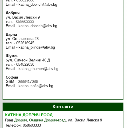
тел. - 058621000
Email - katina_dobrich@abv.bg
Добрич
ул. Васил Левски 9
тел. - 058603333
Email - katina_dobrich@abv.bg
Варна
ул. Опълченска 23
тел. - 052616945
Email - katina_blinds@abv.bg
Шумен
бул. Симеон Велики 46 Д
тел. - 054822030
Email - katina_shumen@abv.bg
София
GSM - 0888417086
Email - katina_sofia@abv.bg
Контакти
КАТИНА ДОБРИЧ ЕООД
Град
Добрич
,
Община Добрич-град
,
ул. Васил Левски 9
Телефон:
058603333