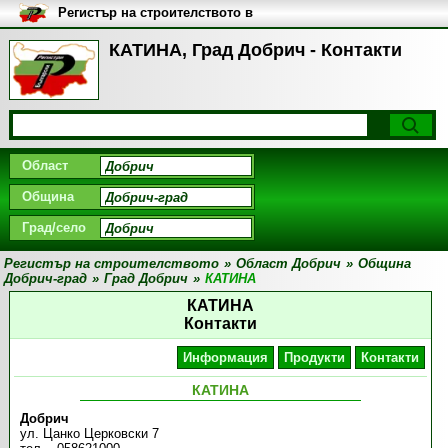
Регистър на строителството в
България
КАТИНА, Град Добрич - Контакти
Област
Община
Град/село
Регистър на строителството
»
Област Добрич
»
Община
Добрич-град
»
Град Добрич
»
КАТИНА
КАТИНА
Контакти
Информация
Продукти
Контакти
КАТИНА
Добрич
ул. Цанко Церковски 7