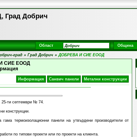
 Град Добрич
Област
Община
обрич-град
»
Град Добрич
»
ДОБРЕВА И СИЕ ЕООД
И СИЕ ЕООД
рмация
Информация
Санвич панели
Метални конструкции
 25-ти септември № 74.
ни конструкции.
 гама термоизолационни панели на утвърдени производители от
работи по типови проекти или по проекти на клиента.