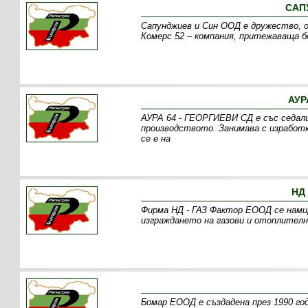
САП
Сапунджиев и Син ООД е дружество, о
Комерс 52 – компания, притежаваща 
АУР
АУРА 64 - ГЕОРГИЕВИ СД е със седали
производството. Занимава с изработ
се е на
НД
Фирма НД - ГАЗ Фактор ЕООД се намир
изграждането на газови и отоплителн
Бомар ЕООД е създадена през 1990 го