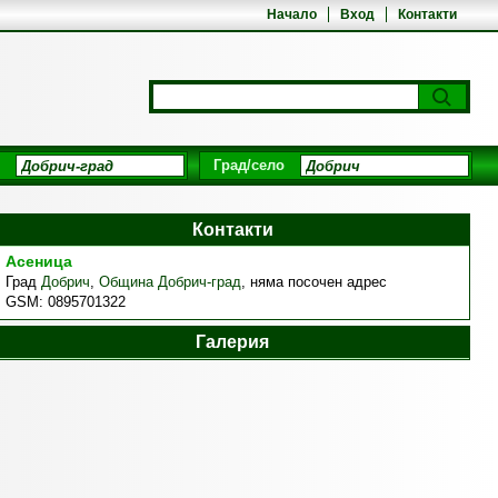
Начало
Вход
Контакти
Град/село
Контакти
Асеница
Град
Добрич
,
Община Добрич-град
,
няма посочен адрес
GSM:
0895701322
Галерия