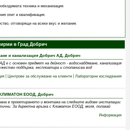
еобходимата техника и механизация.
ния опит и квалификация.
ество, отговорящи на всеки вкус и желание.
ирми в Град Добрич
ане и канализация Добрич АД, Добрич
АД e с основен предмет на дейност - водоснабдяване, канализация
ужество поддържа, експлоатира и стопанисва вод
ия
Центрове за обслужване на клиенти
Лабораторни изследвания
КЛИМАТОН ЕООД, Добрич
ана в проектирането и монтажа на следните видове инсталации:
ични. За директна връзка с Климатон ЕООД, моля, ползвай
Информация