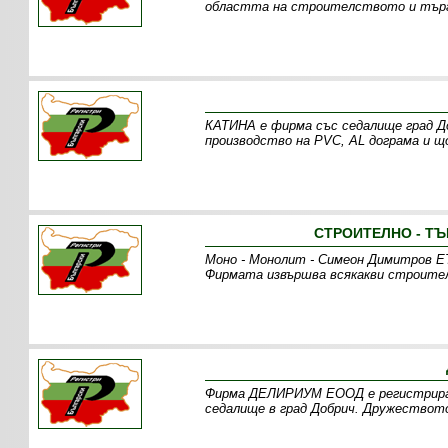
областта на строителството и търго
КАТИНА е фирма със седалище град До
производство на PVC, AL дограма и щ
СТРОИТЕЛНО - ТЪ
Моно - Монолит - Симеон Димитров ЕТ
Фирмата извършва всякакви строител
Фирма ДЕЛИРИУМ ЕООД е регистрирана
седалище в град Добрич. Дружествот