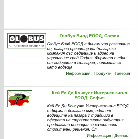
Глобус Билд ЕООД, София
Глобус Билд ЕООД е динамично развиваща
се, пазарно ориентирана българска
компания със седалище и адрес на
управление град София. Фирмата е един
от лидерите в България, наложила се
като водеща
Информация
Продукти
Галерия
Кей Ес Ди Консулт Интернешънъл
ЕООД, София
Кей Ес Ди Консулт Интернешънъл ЕООД
е фирма с доказано име, една от
водещите на пазара с традиции в
сферата на строителната индустрия,
предлагаща иновации за качествени
строителни решения. Сп
Информация
Дейност