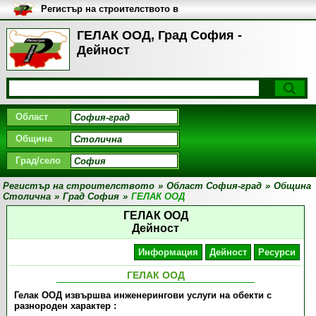
Регистър на строителството в
България
ГЕЛАК ООД, Град София -
Дейност
Област
Община
Град/село
Регистър на строителството
»
Област София-град
»
Община
Столична
»
Град София
»
ГЕЛАК ООД
ГЕЛАК ООД
Дейност
Информация
Дейност
Ресурси
ГЕЛАК ООД
Гелак ООД извършва инженерингови услуги на обекти с
разнороден характер :