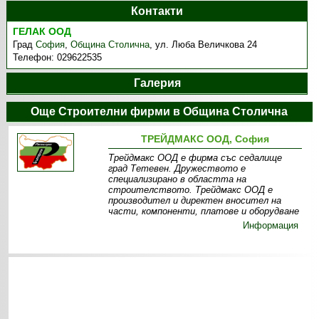
Контакти
ГЕЛАК ООД
Град
София
,
Община Столична
,
ул. Люба Величкова 24
Телефон:
029622535
Галерия
Още Строителни фирми в Община Столична
ТРЕЙДМАКС ООД, София
Трейдмакс ООД е фирма със седалище
град Тетевен. Дружеството е
специализирано в областта на
строителството. Трейдмакс ООД е
производител и директен вносител на
части, компоненти, платове и оборудване
Информация