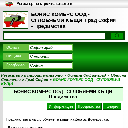
Регистър на строителството в
България
БОНИС КОМЕРС ООД -
СГЛОБЯЕМИ КЪЩИ, Град София
- Предимства
Област
Община
Град/село
Регистър на строителството
»
Област София-град
»
Община
Столична
»
Град София
»
БОНИС КОМЕРС ООД - СГЛОБЯЕМИ
КЪЩИ
БОНИС КОМЕРС ООД - СГЛОБЯЕМИ КЪЩИ
Предимства
Информация
Предимства
Галерия
Предимствата на сглобяемите къщи на
Бонис Комерс
, са:
- Бързо строителство