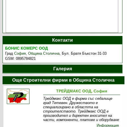
Контакти
БОНИС КОМЕРС ООД
Град
София
,
Община Столична
,
Бул. Братя Бъкстон 31-33
GSM:
0895784821
Галерия
Още Строителни фирми в Община Столична
ТРЕЙДМАКС ООД, София
Трейдмакс ООД е фирма със седалище
град Тетевен. Дружеството е
специализирано в областта на
строителството. Трейдмакс ООД е
производител и директен вносител на
части, компоненти, платове и оборудване
Информация