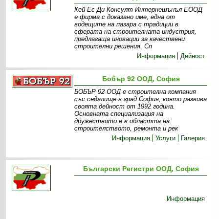
Кей Ес Ди Консулт Интернешънъл ЕООД
е фирма с доказано име, една от
водещите на пазара с традиции в
сферата на строителната индустрия,
предлагаща иновации за качествени
строителни решения. Сп
Информация
Дейност
Бобър 92 ООД, София
БОБЪР 92 ООД е строителна компания
със седалище в град София, която развива
своята дейност от 1992 година.
Основната специализация на
дружеството е в областта на
строителството, ремонта и рек
Информация
Услуги
Галерия
Български Регистри ООД, София
Информация