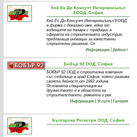
Кей Ес Ди Консулт Интернешънъл
ЕООД, София
Кей Ес Ди Консулт Интернешънъл ЕООД
е фирма с доказано име, една от
водещите на пазара с традиции в
сферата на строителната индустрия,
предлагаща иновации за качествени
строителни решения. Сп
Информация
Дейност
Бобър 92 ООД, София
БОБЪР 92 ООД е строителна компания
със седалище в град София, която развива
своята дейност от 1992 година.
Основната специализация на
дружеството е в областта на
строителството, ремонта и рек
Информация
Услуги
Галерия
Български Регистри ООД, София