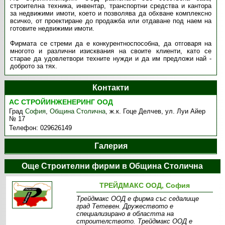
строителна техника, инвентар, транспортни средства и кантора
за недвижими имоти, което и позволява да обхване комплексно
всичко, от проектиране до продажба или отдаване под наем на
готовите недвижими имоти.
Фирмата се стреми да е конкурентноспособна, да отговаря на
многото и различни изисквания на своите клиенти, като се
старае да удовлетвори техните нужди и да им предложи най -
доброто за тях.
Контакти
АС СТРОЙИНЖЕНЕРИНГ ООД
Град
София
,
Община Столична
,
ж.к. Гоце Делчев, ул. Луи Айер
№ 17
Телефон:
029626149
Галерия
Още Строителни фирми в Община Столична
ТРЕЙДМАКС ООД, София
Трейдмакс ООД е фирма със седалище
град Тетевен. Дружеството е
специализирано в областта на
строителството. Трейдмакс ООД е