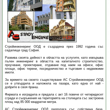
Стройинженеринг ООД е създадена през 1992 година със
седалище град София.
Развива своята дейност в областта на услугите, като извършва
пълен инженеринг в областта на капиталното строителство,
проучване, проектиране, отдаване под наем на офиси, офис
площи, офис терени, посредничество и търговия с недвижими
имоти.
За времето на своето съществуване АС Стройинженеринг ООД
се е утвърдила и наложила на пазара, като една от най -
добрите в своя бранш.
Фирмата е изградила и предала с акт 16 повече от четиридесет
сгради и съоръжения на територията на столицата със застроена
площ над 85 000 квадратни метра.
АС Стройинженеринг ООД разполага със собствена база,