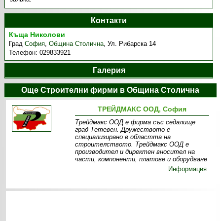
Контакти
Къща Николови
Град
София
,
Община Столична
,
Ул. Рибарска 14
Телефон:
029833921
Галерия
Още Строителни фирми в Община Столична
ТРЕЙДМАКС ООД, София
Трейдмакс ООД е фирма със седалище
град Тетевен. Дружеството е
специализирано в областта на
строителството. Трейдмакс ООД е
производител и директен вносител на
части, компоненти, платове и оборудване
Информация