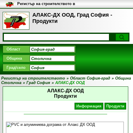
Регистър на строителството в
България
АЛАКС-ДХ ООД, Град София -
Продукти
Област
Община
Град/село
Регистър на строителството
»
Област София-град
»
Община
Столична
»
Град София
»
АЛАКС-ДХ ООД
АЛАКС-ДХ ООД
Продукти
Информация
Продукти