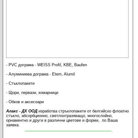
- PVC дограма - WEISS Profil, KBE, Baufen
- Алуминиева дограма - Etem, Alumil
- Стъклопакети
- Щори, первази, комарници
- Обков и аксесоари
Алакс - ДХ ООД
изработва стръклопакети от белгийско флоатно
стъкло, абсорбционно, светлоотразяващо, многослойно,
орнаментно и други в различни цветове и форми, по Ваша
заявка.