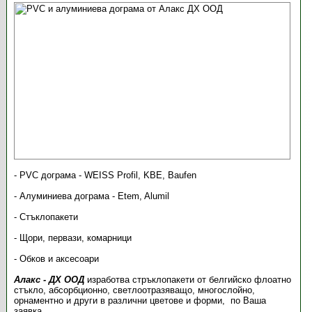
- PVC дограма - WEISS Profil, KBE, Baufen
- Алуминиева дограма - Etem, Alumil
- Стъклопакети
- Щори, первази, комарници
- Обков и аксесоари
Алакс - ДХ ООД
изработва стръклопакети от белгийско флоатно
стъкло, абсорбционно, светлоотразяващо, многослойно,
орнаментно и други в различни цветове и форми, по Ваша
заявка.