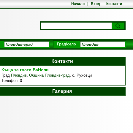
Начало
Вход
Контакти
Град/село
Контакти
Къща за гости ВаНели
Град
Пловдив
,
Община Пловдив-град
,
с. Руховци
Телефон:
0
Галерия