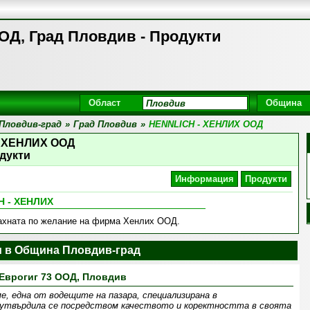
Д, Град Пловдив - Продукти
Област
Община
Пловдив-град
»
Град Пловдив
»
HENNLICH - ХЕНЛИХ ООД
- ХЕНЛИХ ООД
дукти
Информация
Продукти
H - ХЕНЛИХ
махната по желание на фирма Хенлих ООД.
 в Община Пловдив-град
Еврогиг 73 ООД, Пловдив
е, една от водещите на пазара, специализирана в
твърдила се посредством качеството и коректността в своята