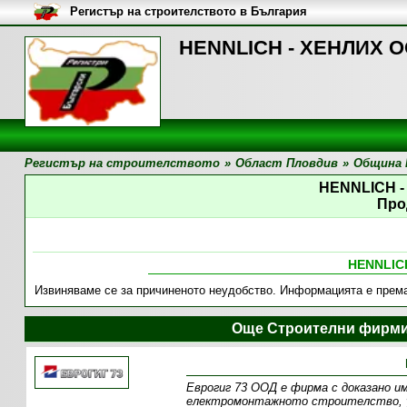
Регистър на строителството в България
HENNLICH - ХЕНЛИХ ОО
Регистър на строителството
»
Област Пловдив
»
Община 
HENNLICH 
Про
HENNLIC
Извиняваме се за причиненото неудобство. Информацията е пре
Още Строителни фирми
Еврогиг 73 ООД е фирма с доказано им
електромонтажното строителство, у