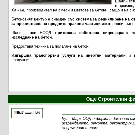
Шанс - вс
в производ
Ха - бе, производител на смеси и цветове за бетони, също и на 
Бетоновият център е снабден със
система за рециклиране на о
за пречистване на вредните прахови частици
изхвърляни във в
Шанс - всв ЕООД
притежава
собствена лицензирана л
изследване на бетон
.
Предоставя техника за полагане на бетон.
Извършва транспортни услуги на инертни материали
и н
продукция.
Още Строителни фи
Бул - Марк ООД е фирма с доказано и
изграждането, ремонта, реконструкци
съоръжения с пром