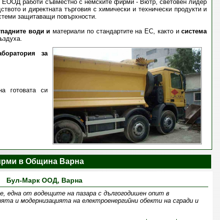
в ЕООД работи съвместно с немските фирми - Вютр, световен лидер
ството и директната търговия с химически и технически продукти и
системи защитаващи повърхности.
тпадните води и
материали по стандартите на ЕС, както и
система
ъздуха.
аборатория за
а готовата си
рми в Община Варна
Бул-Марк ООД, Варна
ме, една от водещите на пазара с дългогодишен опит в
ята и модернизацията на електроенергийни обекти на сгради и