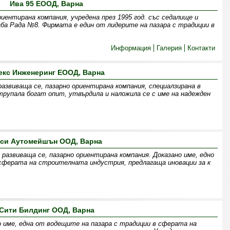
Ива 95 ЕООД, Варна
иентирана компания, учредена през 1995 год. със седалище и
Баба Рада №8. Фирмата е един от лидерите на пазара с традиции в
Информация
Галерия
Контакти
екс Инженеринг ЕООД, Варна
азвиваща се, пазарно ориентирана компания, специалзирана в
рупала богат опит, утвърдила и наложила се с име на надежден
си Аутомейшън ООД, Варна
звиваща се, пазарно ориентирана компания. Доказано име, едно
сферата на строителната индустрия, предлагаща иновации за к
Сити Билдинг ООД, Варна
 име, една от водещите на пазара с традиции в сферата на