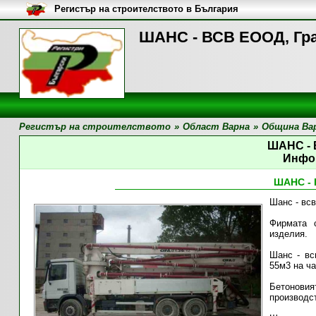
Регистър на строителството в България
ШАНС - ВСВ ЕООД, Гр
Регистър на строителството
»
Област Варна
»
Община Ва
ШАНС -
Инфо
ШАНС -
Шанс - вс
Фирмата 
изделия.
Шанс - вс
55м3 на ча
Бетоновия
производст