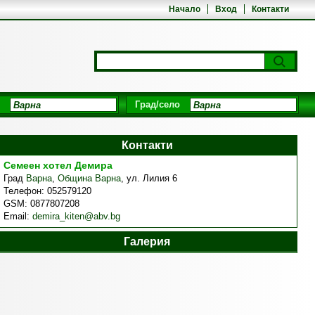
Начало
Вход
Контакти
Град/село
Контакти
Семеен хотел Демира
Град
Варна
,
Община Варна
,
ул. Лилия 6
Телефон:
052579120
GSM:
0877807208
Email:
demira_kiten@abv.bg
Галерия