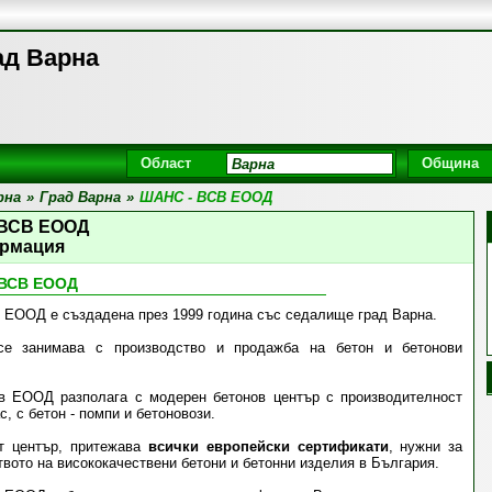
ад Варна
Област
Община
рна
»
Град Варна
»
ШАНС - ВСВ ЕООД
 ВСВ ЕООД
рмация
 ВСВ ЕООД
в ЕООД е създадена през 1999 година със седалище град Варна.
се занимава с производство и продажба на бетон и бетонови
в ЕООД разполага с модерен бетонов център с производителност
с, с бетон - помпи и бетоновози.
т център, притежава
всички европейски сертификати
, нужни за
вото на висококачествени бетони и бетонни изделия в България.