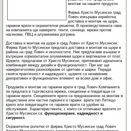
монтаж на нашите продукти.
Фирма Христо Мусински град
Ловеч извършва изработка,
доставка и монтаж на щори,
гаражни врати и охранителни решетки. В производствената гама
на компанията ще намерите: тенти, сенници, мрежи против
насекоми, ПВЦ и алуминиева дограма.
Доставка и монтаж на щори в град Ловеч от Христо Мусински.
Фирма Христо Мусински предлага доставка и монтаж на щори в
района на град Ловеч и околностите. Ние предлагаме външни и
вътрешни хоризонтални алуминиеви щори и вертикални от плат.
Щорите, предлагани от Христо Мусински, притежават идеалната
комбинация между дизайн и функционалност. При нас ще
намеритеголямо разнообразие от цветове и шарки. Поради
своята практичност и надеждност, щорите са незаменим
декоративен и функционален елемент за всеки дом и офис.
Продажба и монтаж на гаражни врати в град Ловеч.Компанията
ни предлага в търговската мрежа, секционни и повдигащи се
гаражни врати. Секционните врати са предназначени за монтаж в
обществени или частни паркинги и гаражи. врати тип Летящо
крило или повдигащите се гаражни врати са удобни за
обслужване. Характеристиките, с които се отличават вратите от
Христо Мусински са:
функциониране, надеждност и
сигурност.
Охранителни ролетки от фирма Христо Мусински град Ловеч.
Христо Мусински предлага доставка и монтаж на охранителни