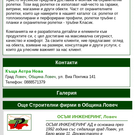
ролетки. Този вид ролетки се използват най-често за гаражи,
витрини, магазини и други обекти. Част от охранителните
ролетки, които ще намерите в нашият каталог са: ролетки от
топлоизолирани и перфорирани профили, ролетки тръбни с
планки и охранителни ролетки - тръбни Класик.
Компанията ни е разработила детайли и елементи към
продуктите си, с цел достигане на максимална сигурност,
качество и комфорт. За своите клиенти, ние предлагаме: оглед
на обекта, взимане на размери, консултации и други услуги, с
които да улесним важният за нас клиент.
Контакти
Къща Астра Нова
Град
Ловеч
,
Община Ловеч
,
ул. Виа Понтика 141
Телефон:
0888571379
Галерия
Още Строителни фирми в Община Ловеч
ОСЪМ ИНЖЕНЕРИНГ, Ловеч
ОСЪМ ИНЖЕНЕРИНГ АД е основана през
1992 година със седалище град Ловеч, ул.
Бяло море 11. Дружеството е