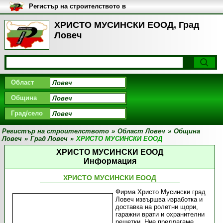
Регистър на строителството в
България
ХРИСТО МУСИНСКИ ЕООД, Град
Ловеч
Област
Община
Град/село
Регистър на строителството
»
Област Ловеч
»
Община
Ловеч
»
Град Ловеч
»
ХРИСТО МУСИНСКИ ЕООД
ХРИСТО МУСИНСКИ ЕООД
Информация
ХРИСТО МУСИНСКИ ЕООД
Фирма Христо Мусински град
Ловеч извършва изработка и
доставка на ролетни щори,
гаражни врати и охранителни
решетки. Ние предлагаме