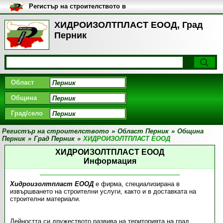
Регистър на строителството в
България
ХИДРОИЗОЛТПЛАСТ ЕООД, Град
Перник
Област
Община
Град/село
Регистър на строителството
»
Област Перник
»
Община
Перник
»
Град Перник
»
ХИДРОИЗОЛТПЛАСТ ЕООД
ХИДРОИЗОЛТПЛАСТ ЕООД
Информация
Хидроизолтпласт ЕООД
е фирма, специализирана в
извършването на строителни услуги, както и в доставката на
строителни материали.
Дейността си дружеството развива на територията на град