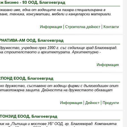
ж Бизнес - 93 ООД, Благоевград
оказано име, една от водещите на пазара специализирана в
ане, техника, консумативи, мебели и канцеларски материали.
Информация
Строителна дейност
Контакти
РНАТИВА-АМ ООД, Благоевград
ужество, учредено през 1990 г. със седалище град Благоевград.
 на строителството и архитектурата. Архитектурно -
Информация
СПОНД ЕООД, Благоевград
ко дружество, съставено от водещи фирми с дългогодишен опит
ротивопожарна защита. Дейността на дружеството обхващат
Информация
Дейност
Продукти
ТОНЗИД ЕООД, Благоевград
ик на „Пътища и мостове УБ“ ООД, гр. Благоевград. Компанията