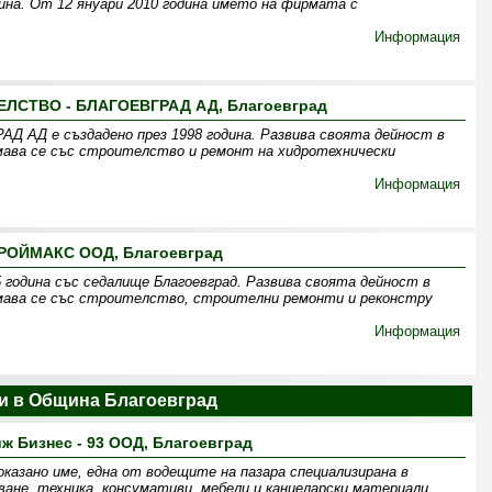
дина. От 12 януари 2010 година името на фирмата с
Информация
ЛСТВО - БЛАГОЕВГРАД АД, Благоевград
АД е създадено през 1998 година. Развива своята дейност в
ава се със строителство и ремонт на хидротехнически
Информация
РОЙМАКС ООД, Благоевград
 година със седалище Благоевград. Развива своята дейност в
ава се със строителство, строителни ремонти и реконстру
Информация
 в Община Благоевград
ж Бизнес - 93 ООД, Благоевград
оказано име, една от водещите на пазара специализирана в
ане, техника, консумативи, мебели и канцеларски материали.