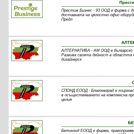
Прести
Престиж Бизнес - 93 ООД е фирма с д
доставката на цялостно офис-оборудв
Предл
АЛТЕ
АЛТЕРНАТИВА - АМ ООД е българско др
Развива своята дейност в областта
дизайнерск
СПОНД ЕООД - Благоевград е търговс
в осъществяването на комплексна п
целия
БЕ
Бетонзид ЕООД е фирма, правоприемн