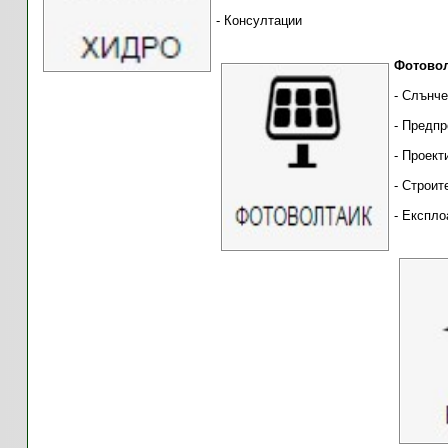
- Консултации
Фото
- Слънче
- Предпр
- Проект
- Строит
- Експл