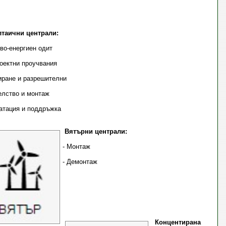
волтаични централи:
во-енергиен одит
оектни проучвания
иране и разрешителни
елство и монтаж
оатация и поддръжка
Вятърни централи:
- Монтаж
- Демонтаж
Концентирана