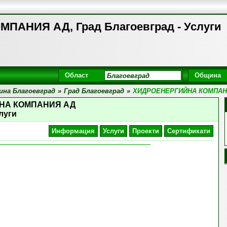
АНИЯ АД, Град Благоевград - Услуги
Област
Община
на Благоевград
»
Град Благоевград
»
ХИДРОЕНЕРГИЙНА КОМПАН
НА КОМПАНИЯ АД
луги
Информация
Услуги
Проекти
Сертификати