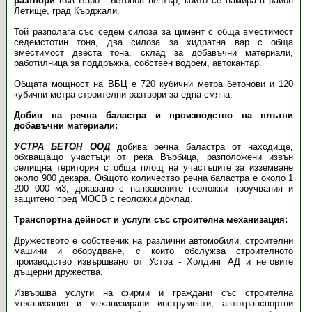
разтвори
във Варо - бетонов център, който се намира в район
Летище, град Кърджали.
Той разполага със седем силоза за цимент с обща вместимост
седемстотин тона, два силоза за хидратна вар с обща
вместимост двеста тона, склад за добавъчни материали,
работилница за поддръжка, собствен водоем, автокантар.
Общата мощност на ВБЦ е 720 кубични метра бетонови и 120
кубични метра строителни разтвори за една смяна.
Добив на речна баластра и производство на плътни
добавъчни материали:
УСТРА БЕТОН ООД
добива речна баластра от находище,
обхващащо участъци от река Върбица, разположени извън
селищна територия с обща площ на участъците за изземване
около 900 декара. Общото количество речна баластра е около 1
200 000 м3, доказано с направените геоложки проучвания и
защитено пред МОСВ с геоложки доклад.
Транспортна дейност и услуги със строителна механизация:
Дружеството е собственик на различни автомобили, строителни
машини и оборудване, с които обслужва строителното
производство извършвано от Устра - Холдинг АД и неговите
дъщерни дружества.
Извършва услуги на фирми и граждани със строителна
механизация и механизирани инструменти, автотранспортни