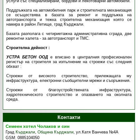
услуги със специализирани, бордови и лекотоварни автомобили.
Поддръжката на автомобилния парк и строителната механизация
се осъществява в базата за ремонт и поддръжка на
автотранспорта и тежка строителна механизация която се
намира в район Летище, град Кърджали.
Базата разполага с четириетажна административна сграда, две
ремонтни халета - за автотранспорт и ТМС.
Строителна дейност :
УСТРА БЕТОН ООД
е вписано в централния професионален
регистър на строителя за изпълнение на строежи със следния
обхват :
Строежи от високото строителство, прилежащата му
инфраструктура, електронни съобщителни мрежи и съоръжения.
Строежи от благоустройствената инфраструктура,
хидротехническото строителство и опазването на околната
среда.
Контакти
Семеен хотел Чолаков и син
Град
Кърджали
,
Община Кърджали
,
ул.Катя Ванчева №4А
GSM:
0885104050