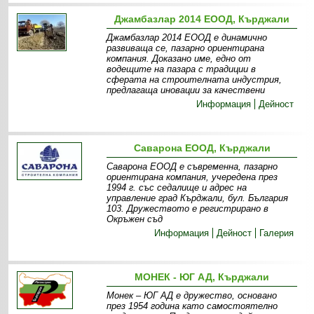
Джамбазлар 2014 ЕООД, Кърджали
Джамбазлар 2014 ЕООД е динамично
развиваща се, пазарно ориентирана
компания. Доказано име, едно от
водещите на пазара с традиции в
сферата на строителната индустрия,
предлагаща иновации за качествени
Информация
Дейност
Саварона ЕООД, Кърджали
Саварона ЕООД е съвременна, пазарно
ориентирана компания, учередена през
1994 г. със седалище и адрес на
управление град Кърджали, бул. България
103. Дружеството е регистрирано в
Окръжен съд
Информация
Дейност
Галерия
МОНЕК - ЮГ АД, Кърджали
Монек – ЮГ АД е дружество, основано
през 1954 година като самостоятелно