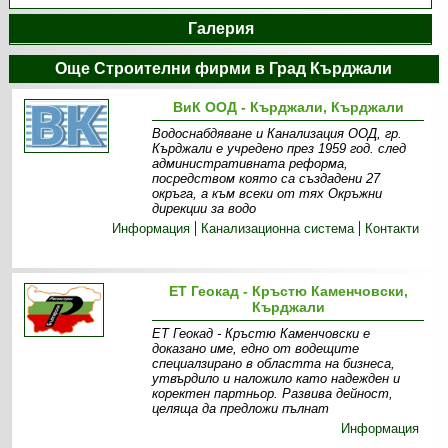
Галерия
Още Строителни фирми в Град Кърджали
ВиК ООД - Кърджали, Кърджали
Водоснабдяване и Канализация ООД, гр.
Кърджали е учредено през 1959 год. след
административната реформа,
посредством която са създадени 27
окръга, а към всеки от тях Окръжни
дирекции за водо
Информация
Канализационна система
Контакти
ЕТ Геокад - Кръстю Каменчовски,
Кърджали
ЕТ Геокад - Кръстю Каменчовски е
доказано име, едно от водещите
специалзирано в областта на бизнеса,
утвърдило и наложило като надежден и
коректен партньор. Развива дейност,
целяща да предложи пълнат
Информация