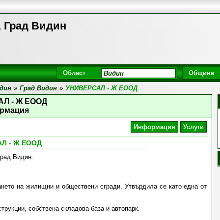
 Град Видин
Област
Община
дин
»
Град Видин
»
УНИВЕРСАЛ - Ж ЕООД
Л - Ж ЕООД
рмация
Информация
Услуги
Л - Ж ЕООД
град Видин.
нето на жилищни и обществени сгради. Утвърдила се като една от
трукции, собствена складова база и автопарк.