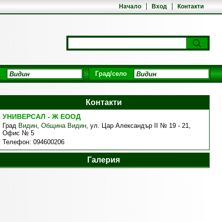
Начало
Вход
Контакти
Град/село
Контакти
УНИВЕРСАЛ - Ж ЕООД
Град
Видин
,
Община Видин
,
ул. Цар Александър II № 19 - 21,
Офис № 5
Телефон:
094600206
Галерия