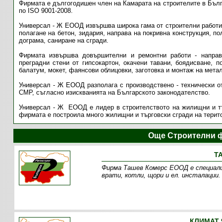
Фирмата е дългогодишен член на Камарата на строителите в Бълг
по ISO 9001-2008.
Универсал - Ж ЕООД извършва широка гама от строителни работи -
полагане на бетон, зидария, направа на покривна конструкция, п
дограма, саниране на сгради.
Фирмата извършва довършителни и ремонтни работи - направ
преградни стени от гипсокартон, окачени тавани, боядисване, п
балатум, мокет, фаянсови облицовки, заготовка и монтаж на мета
Универсал - Ж ЕООД разполага с производствено - технически от
СМР, съгласно изискванията на Българското законодателство.
Универсал - Ж ЕООД е лидер в строителството на жилищни и тъ
фирмата е построила много жилищни и търговски сгради на терито
Още Строителни ф
Т
Фирма Ташев Комерс ЕООД е специали
врати, котли, щори и ел. инсталации
КЛИМАТ 