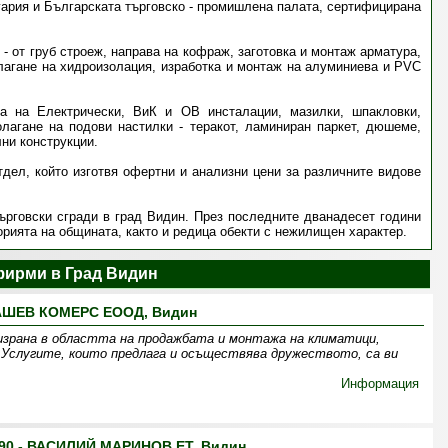
ария и Българската търговско - промишлена палата, сертифицирана
 от груб строеж, направа на кофраж, заготовка и монтаж арматура,
олагане на хидроизолация, изработка и монтаж на алуминиева и PVC
а на Електрически, ВиК и ОВ инсталации, мазилки, шпакловки,
олагане на подови настилки - теракот, ламиниран паркет, дюшeме,
лни конструкции.
дел, който изготвя офертни и анализни цени за различните видове
рговски сгради в град Видин. През последните дванадесет години
рията на общината, както и редица обекти с нежилищен характер.
ирми в Град Видин
АШЕВ КОМЕРС ЕООД, Видин
зрана в областта на продажбата и монтажа на климатици,
. Услугите, които предлага и осъществява дружеството, са ви
Информация
90 - ВАСИЛИЙ МАРИНОВ ЕТ, Видин