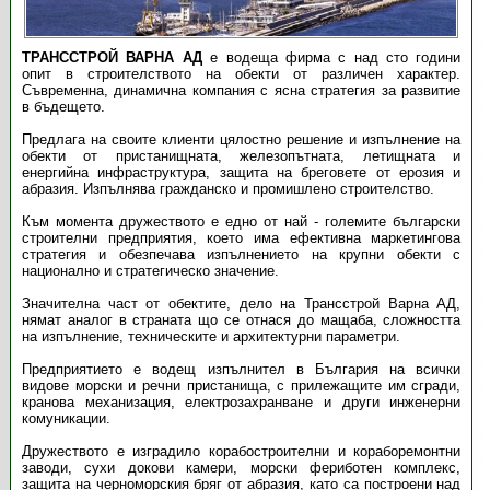
ТРАНССТРОЙ ВАРНА АД
е водеща фирма с над сто години
опит в строителството на обекти от различен характер.
Съвременна, динамична компания с ясна стратегия за развитие
в бъдещето.
Предлага на своите клиенти цялостно решение и изпълнение на
обекти от пристанищната, железопътната, летищната и
енергийна инфраструктура, защита на бреговете от ерозия и
абразия. Изпълнява гражданско и промишлено строителство.
Към момента дружеството е едно от най - големите български
строителни предприятия, което има ефективна маркетингова
стратегия и обезпечава изпълнението на крупни обекти с
национално и стратегическо значение.
Значителна част от обектите, дело на Трансстрой Варна АД,
нямат аналог в страната що се отнася до мащаба, сложността
на изпълнение, техническите и архитектурни параметри.
Предприятието е водещ изпълнител в България на всички
видове морски и речни пристанища, с прилежащите им сгради,
кранова механизация, електрозахранване и други инженерни
комуникации.
Дружеството е изградило корабостроителни и кораборемонтни
заводи, сухи докови камери, морски фериботен комплекс,
защита на черноморския бряг от абразия, като са построени над