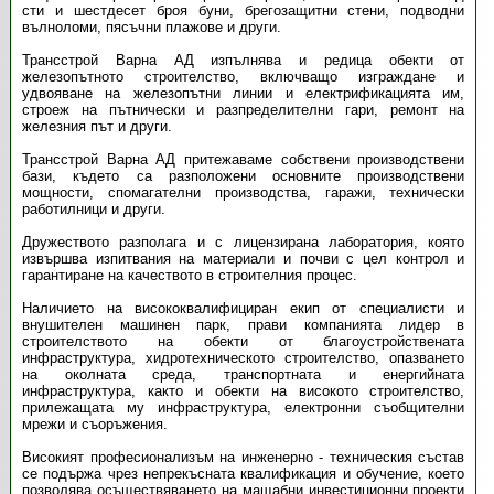
сти и шестдесет броя буни, брегозащитни стени, подводни
вълноломи, пясъчни плажове и други.
Трансстрой Варна АД изпълнява и редица обекти от
железопътното строителство, включващо изграждане и
удвояване на железопътни линии и електрификацията им,
строеж на пътнически и разпределителни гари, ремонт на
железния път и други.
Трансстрой Варна АД притежаваме собствени производствени
бази, където са разположени основните производствени
мощности, спомагателни производства, гаражи, технически
работилници и други.
Дружеството разполага и с лицензирана лаборатория, която
извършва изпитвания на материали и почви с цел контрол и
гарантиране на качеството в строителния процес.
Наличието на висококвалифициран екип от специалисти и
внушителен машинен парк, прави компанията лидер в
строителството на обекти от благоустройствената
инфраструктура, хидротехническото строителство, опазването
на околната среда, транспортната и енергийната
инфраструктура, както и обекти на високото строителство,
прилежащата му инфраструктура, електронни съобщителни
мрежи и съоръжения.
Високият професионализъм на инженерно - техническия състав
се подържа чрез непрекъсната квалификация и обучение, което
позволява осъществяването на мащабни инвестиционни проекти