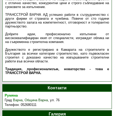
с отлично качество, конкурентни цени и строго съблюдаване на
сроковете за изпълнение.
ТРАНССТРОЙ ВАРНА АД успешно работи в сътрудничество с
други фирми от страната и чужбина. Повече от сто години
дружеството залага на компетентност, отговорност и толерантно
партньорство.
Добрите идеи, професионално изпълнени от
висококвалифициран екип от специалисти, изграждат облика ни
на съвременна строителна компания.
Дружеството е регистрирано в Камарата на строителите в
България за всички категории строителство, като първокласен
строител с доказано качество на извършваните строителни
работи във всички области.
Традиция, професионализъм, новаторство - това е
ТРАНССТРОЙ ВАРНА.
Контакти
Румяна
Град
Варна
,
Община Варна
,
ул. 76
Телефон:
052680111
Галерия