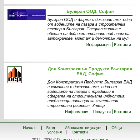
Булкран ООД, София
Булкран ООД е фирма с доказано име, една
от водещите на пазара в строителния
сектор в България. Специализирана с
обхват на дейност отдаване под наем на
автокранове, монтаж и демонтаж на кул
Информация
Контакти
Дон Констракшън Продуктс България
ЕАД, София
Дон Констракшън Продуктс България ЕАД
е компания с доказано име, една от
водещите на пазара с традиции в
сферата на строителната индустрия,
предлагаща иновации за качествени
строителни решения. Утвър
Информация
Продукти
Контакти
Начало
Вход
Абонаментни услуги
Общи
условия
Контакти
2012 - 2026 ©
Регистър на строителството