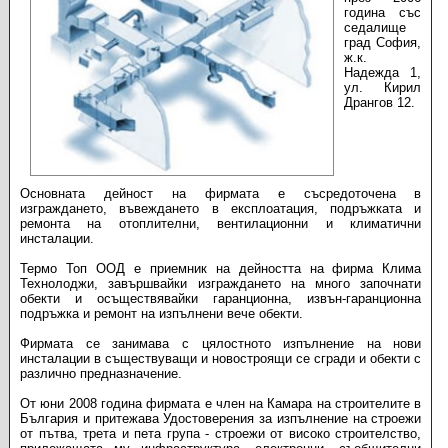
година със
седалище
град София,
ж.к.
Надежда 1,
ул. Кирил
Дрангов 12.
Основната дейност на фирмата е съсредоточена в
изграждането, въвеждането в експлоатация, подръжката и
ремонта на отоплителни, вентилационни и климатични
инсталации.
Термо Топ ООД е приемник на дейността на фирма Клима
Технолоджи, завършвайки изграждането на много започнати
обекти и осъществявайки гаранционна, извън-гаранционна
подръжка и ремонт на изпълнени вече обекти.
Фирмата се занимава с цялостното изпълнение на нови
инсталации в съществуващи и новостроящи се сгради и обекти с
различно предназначение.
От юни 2008 година фирмата е член на Камара на строителите в
България и притежава Удостоверения за изпълнение на строежи
от пътва, трета и пета група - строежи от високо строителство,