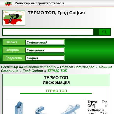
Регистър на строителството в
България
ТЕРМО ТОП, Град София
Област
Община
Град/село
Регистър на строителството
»
Област София-град
»
Община
Столична
»
Град София
»
ТЕРМО ТОП
ТЕРМО ТОП
Информация
ТЕРМО ТОП
Термо Топ
ООД е
създадена
през 2006