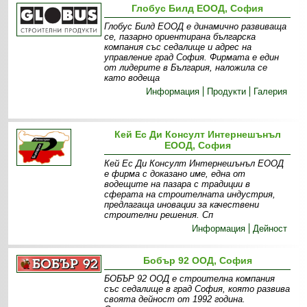
Глобус Билд ЕООД, София
Глобус Билд ЕООД е динамично развиваща
се, пазарно ориентирана българска
компания със седалище и адрес на
управление град София. Фирмата е един
от лидерите в България, наложила се
като водеща
Информация
Продукти
Галерия
Кей Ес Ди Консулт Интернешънъл
ЕООД, София
Кей Ес Ди Консулт Интернешънъл ЕООД
е фирма с доказано име, една от
водещите на пазара с традиции в
сферата на строителната индустрия,
предлагаща иновации за качествени
строителни решения. Сп
Информация
Дейност
Бобър 92 ООД, София
БОБЪР 92 ООД е строителна компания
със седалище в град София, която развива
своята дейност от 1992 година.