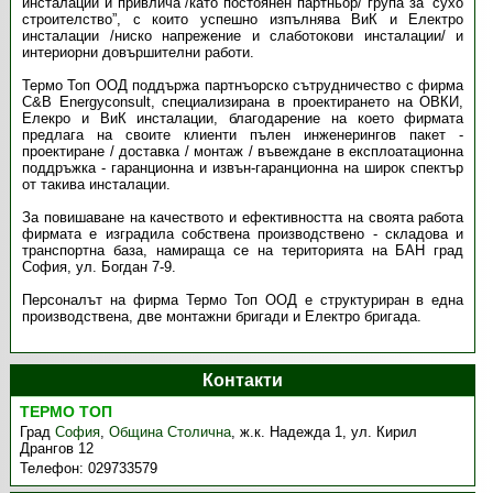
инсталации и привлича /като постоянен партньор/ група за ”сухо
строителство”, с които успешно изпълнява ВиК и Електро
инсталации /ниско напрежение и слаботокови инсталации/ и
интериорни довършителни работи.
Термо Топ ООД поддържа партнъорско сътрудничество с фирма
C&B Energyconsult, специализирана в проектирането на ОВКИ,
Елекро и ВиК инсталации, благодарение на което фирмата
предлага на своите клиенти пълен инженерингов пакет -
проектиране / доставка / монтаж / въвеждане в експлоатационна
поддръжка - гаранционна и извън-гаранционна на широк спектър
от такива инсталации.
За повишаване на качеството и ефективността на своята работа
фирмата е изградила собствена производствено - складова и
транспортна база, намираща се на територията на БАН град
София, ул. Богдан 7-9.
Персоналът на фирма Термо Топ ООД е структуриран в една
производствена, две монтажни бригади и Електро бригада.
Контакти
ТЕРМО ТОП
Град
София
,
Община Столична
,
ж.к. Надежда 1, ул. Кирил
Дрангов 12
Телефон:
029733579