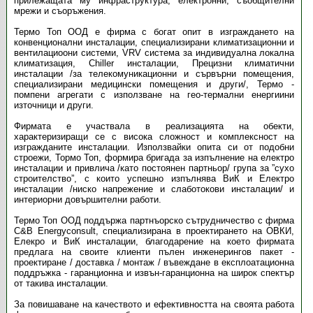
прилежащата му инфраструктура, електронни, съобщителни
мрежи и съоръжения.
Термо Топ ООД е фирма с богат опит в изграждането на
конвенционални инсталации, специализирани климатизационни и
вентилациоони системи, VRV система за индивидуална локална
климатизация, Chiller инсталации, Прецизни климатични
инсталации /за телекомуникационни и сървърни помещения,
специализирани медицински помещения и други/, Термо -
помпени агрегати с използване на гео-термални енергиини
източници и други.
Фирмата е участвала в реализацията на обекти,
характеризиращи се с висока сложност и комплексност на
изгражданите инсталации. Използвайки опита си от подобни
строежи, Тормо Топ, формира бригада за изпълнение на електро
инсталации и привлича /като постоянен партньор/ група за ”сухо
строителство”, с които успешно изпълнява ВиК и Електро
инсталации /ниско напрежение и слаботокови инсталации/ и
интериорни довършителни работи.
Термо Топ ООД поддържа партнъорско сътрудничество с фирма
C&B Energyconsult, специализирана в проектирането на ОВКИ,
Елекро и ВиК инсталации, благодарение на което фирмата
предлага на своите клиенти пълен инженерингов пакет -
проектиране / доставка / монтаж / въвеждане в експлоатационна
поддръжка - гаранционна и извън-гаранционна на широк спектър
от такива инсталации.
За повишаване на качеството и ефективността на своята работа