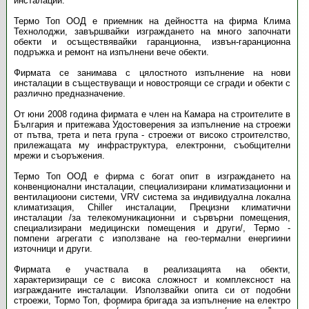
инсталации.
Термо Топ ООД е приемник на дейността на фирма Клима
Технолоджи, завършвайки изграждането на много започнати
обекти и осъществявайки гаранционна, извън-гаранционна
подръжка и ремонт на изпълнени вече обекти.
Фирмата се занимава с цялостното изпълнение на нови
инсталации в съществуващи и новостроящи се сгради и обекти с
различно предназначение.
От юни 2008 година фирмата е член на Камара на строителите в
България и притежава Удостоверения за изпълнение на строежи
от пътва, трета и пета група - строежи от високо строителство,
прилежащата му инфраструктура, електронни, съобщителни
мрежи и съоръжения.
Термо Топ ООД е фирма с богат опит в изграждането на
конвенционални инсталации, специализирани климатизационни и
вентилациоони системи, VRV система за индивидуална локална
климатизация, Chiller инсталации, Прецизни климатични
инсталации /за телекомуникационни и сървърни помещения,
специализирани медицински помещения и други/, Термо -
помпени агрегати с използване на гео-термални енергиини
източници и други.
Фирмата е участвала в реализацията на обекти,
характеризиращи се с висока сложност и комплексност на
изгражданите инсталации. Използвайки опита си от подобни
строежи, Тормо Топ, формира бригада за изпълнение на електро