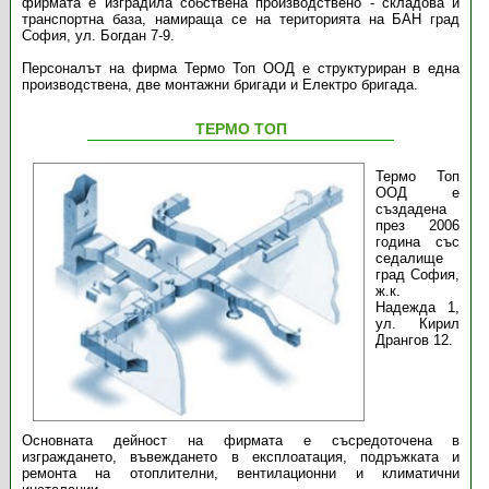
фирмата е изградила собствена производствено - складова и
транспортна база, намираща се на територията на БАН град
София, ул. Богдан 7-9.
Персоналът на фирма Термо Топ ООД е структуриран в една
производствена, две монтажни бригади и Електро бригада.
ТЕРМО ТОП
Термо Топ
ООД е
създадена
през 2006
година със
седалище
град София,
ж.к.
Надежда 1,
ул. Кирил
Дрангов 12.
Основната дейност на фирмата е съсредоточена в
изграждането, въвеждането в експлоатация, подръжката и
ремонта на отоплителни, вентилационни и климатични