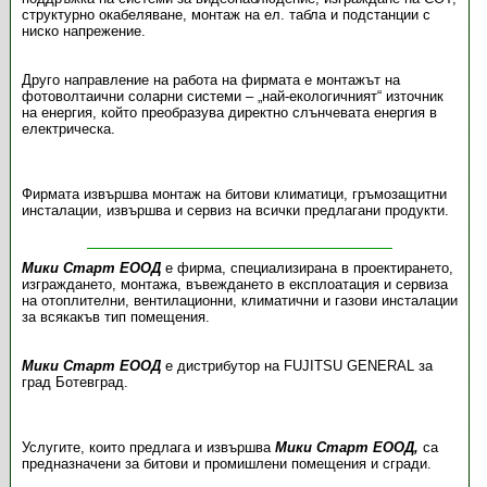
структурно окабеляване, монтаж на ел. табла и подстанции с
ниско напрежение.
Друго направление на работа на фирмата е монтажът на
фотоволтаични соларни системи – „най-екологичният“ източник
на енергия, който преобразува директно слънчевата енергия в
електрическа.
Фирмата извършва монтаж на битови климатици, гръмозащитни
инсталации, извършва и сервиз на всички предлагани продукти.
Мики Старт ЕООД
е фирма, специализирана в проектирането,
изграждането, монтажа, въвеждането в експлоатация и сервиза
на отоплителни, вентилационни, климатични и газови инсталации
за всякакъв тип помещения.
Мики Старт ЕООД
е дистрибутор на FUJITSU GENERAL за
град Ботевград.
Услугите, които предлага и извършва
Мики Старт ЕООД,
са
предназначени за битови и промишлени помещения и сгради.