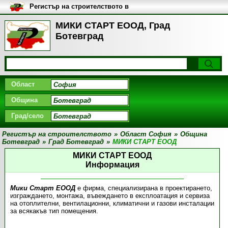
Регистър на строителството в
България
МИКИ СТАРТ ЕООД, Град
Ботевград
Област
Община
Град/село
Регистър на строителството
»
Област София
»
Община
Ботевград
»
Град Ботевград
»
МИКИ СТАРТ ЕООД
МИКИ СТАРТ ЕООД
Информация
Мики Старт ЕООД
е фирма, специализирана в проектирането,
изграждането, монтажа, въвеждането в експлоатация и сервиза
на отоплителни, вентилационни, климатични и газови инсталации
за всякакъв тип помещения.