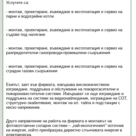
Услугите са:
- монтаж, проектиране, въвеждане в експлоатация и сервиз на
парни и водогрейни котли
- монтаж, проектиране, въвеждане в експлоатация и сервиз на
съдове под налягане
- монтаж, проектиране, въвеждане в експлоатация и сервиз на
разпределителни газопроводи-промишлени съоръжения
- монтаж, проектиране, въвеждане в експлоатация и сервиз на
сградни газови съоръжения
Екипът, зает във фирмата, извършва висококачествени
изграждане, поддръжка и обслужване на пожарогасителни и
пожароизвестителни системи. Извършват се още изграждане и
поддръжка на системи за видеонаблюдение, изграждане на СОТ,
структурно окабеляване, монтаж на ел. табла и подстанции с
ниско напрежение.
Друго направление на работа на фирмата е монтажът на
фотоволтаични соларни системи – „най-екологичният“ източник
на енергия, който преобразува директно слънчевата енергия в
електрическа.