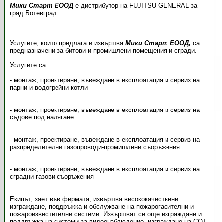
Мики Старт ЕООД
е дистрибутор на FUJITSU GENERAL за
град Ботевград.
Услугите, които предлага и извършва
Мики Старт ЕООД,
са
предназначени за битови и промишлени помещения и сгради.
Услугите са:
- монтаж, проектиране, въвеждане в експлоатация и сервиз на
парни и водогрейни котли
- монтаж, проектиране, въвеждане в експлоатация и сервиз на
съдове под налягане
- монтаж, проектиране, въвеждане в експлоатация и сервиз на
разпределителни газопроводи-промишлени съоръжения
- монтаж, проектиране, въвеждане в експлоатация и сервиз на
сградни газови съоръжения
Екипът, зает във фирмата, извършва висококачествени
изграждане, поддръжка и обслужване на пожарогасителни и
пожароизвестителни системи. Извършват се още изграждане и
поддръжка на системи за видеонаблюдение, изграждане на СОТ,