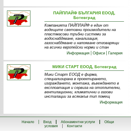
ПАЙПЛАЙФ БЪЛГАРИЯ ЕООД,
Ботевград
Компанията ПАЙПЛАЙФ е един от
водещите световни производители на
пластмасови тръбни системи за
водоснабдяване, канализация,
газоснабдяване и напояване отговарящи
на всички европейски норми и стан
Информация
Офиси
Галерия
МИКИ СТАРТ ЕООД, Ботевград
Мики Старт ЕООД е фирма,
специализирана в проектирането,
изграждането, монтажа, въвеждането в
експлоатация и сервиза на отоплителни,
вентилационни, климатични и газови
инсталации за всякакъв тип помещ
Информация
Начало
Вход
Абонаментни услуги
Общи
условия
Контакти