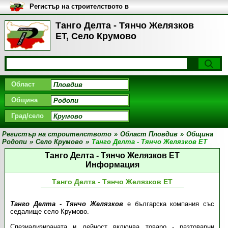
Регистър на строителството в
България
Танго Делта - Тянчо Желязков
ЕТ, Село Крумово
Област
Община
Град/село
Регистър на строителството
»
Област Пловдив
»
Община
Родопи
»
Село Крумово
»
Танго Делта - Тянчо Желязков ЕТ
Танго Делта - Тянчо Желязков ЕТ
Информация
Танго Делта - Тянчо Желязков ЕТ
Танго Делта - Тянчо Желязков
е българска компания със
седалище село Крумово.
Спезиализираната и дейност включва товаро - разтоварни