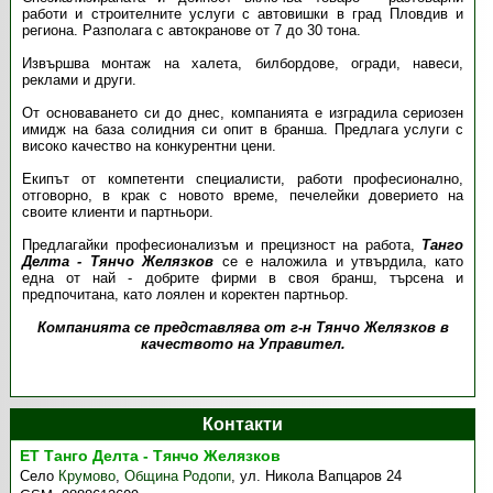
работи и строителните услуги с автовишки в град Пловдив и
региона. Разполага с автокранове от 7 до 30 тона.
Извършва монтаж на халета, билбордове, огради, навеси,
реклами и други.
От основаването си до днес, компанията е изградила сериозен
имидж на база солидния си опит в бранша. Предлага услуги с
високо качество на конкурентни цени.
Екипът от компетенти специалисти, работи професионално,
отговорно, в крак с новото време, печелейки доверието на
своите клиенти и партньори.
Предлагайки професионализъм и прецизност на работа,
Танго
Делта - Тянчо Желязков
се е наложила и утвърдила, като
една от най - добрите фирми в своя бранш, търсена и
предпочитана, като лоялен и коректен партньор.
Компанията се представлява от г-н Тянчо Желязков в
качеството на Управител.
Контакти
ЕТ Танго Делта - Тянчо Желязков
Село
Крумово
,
Община Родопи
,
ул. Никола Вапцаров 24