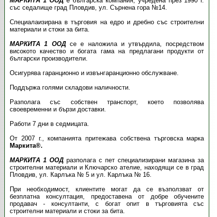
МАРКИТА 1 ООД
е българска компания, учредена през 1990 г.
със седалище град Пловдив, ул. Сърнена гора №14.
Специалаизирана в търговия на едро и дребно със строителни
материали и стоки за бита.
МАРКИТА 1 ООД
се е наложила и утвърдила, посредством
високото качество и богата гама на предлагани продукти от
български производители.
Осигурява гаранционно и извънгаранционно обслужване.
Поддържа голями складови наличности.
Разполага със собствен транспорт, което позволява
своевременни и бързи доставки.
Работи 7 дни в седмицата.
От 2007 г., компанията притежава собствена търговска марка
Маркита®.
МАРКИТА 1 ООД
разполага с пет специализирани магазина за
строителни материали и Ключарско ателие, находящи се в град
Пловдив, ул. Карлъка № 5 и ул. Карлъка № 16.
При необходимост, клиентите могат да се възползват от
безплатна консултация, предоставена от добре обучените
продавач - консултанти, с богат опит в търговията със
строителни материали и стоки за бита.