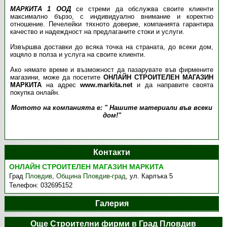
МАРКИТА 1 ООД
се стреми да обслужва своите клиенти
максимално бързо, с индивидуално внимание и коректно
отношение. Печелейки тяхното доверие, компанията гарантира
качество и надеждност на предлаганите стоки и услуги.
Извършва доставки до всяка точка на страната, до всеки дом,
изцяло в полза и услуга на своите клиенти.
Ако нямате време и възможност да пазарувате във фирмените
магазини, може да посетите
ОНЛАЙН СТРОИТЕЛЕН МАГАЗИН
МАРКИТА
на адрес
www.markita.net
и да направите своята
покупка онлайн.
Мотото на компанията е: " Нашите материали във всеки
дом!"
Контакти
ОНЛАЙН СТРОИТЕЛЕН МАГАЗИН МАРКИТА
Град
Пловдив
,
Община Пловдив-град
,
ул. Карлъка 5
Телефон:
032695152
Галерия
Още Строителни фирми в Град Пловдив