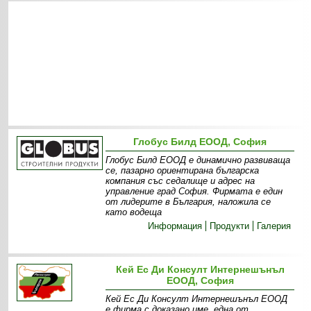
Глобус Билд ЕООД, София
Глобус Билд ЕООД е динамично развиваща
се, пазарно ориентирана българска
компания със седалище и адрес на
управление град София. Фирмата е един
от лидерите в България, наложила се
като водеща
Информация
Продукти
Галерия
Кей Ес Ди Консулт Интернешънъл
ЕООД, София
Кей Ес Ди Консулт Интернешънъл ЕООД
е фирма с доказано име, една от