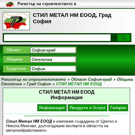
Регистър на строителството в
България
СТИЛ МЕТАЛ НМ ЕООД, Град
София
Област
Община
Град/село
Регистър на строителството
»
Област София-град
»
Община
Столична
»
Град София
»
СТИЛ МЕТАЛ НМ ЕООД
СТИЛ МЕТАЛ НМ ЕООД
Информация
Информация
Продукти и Услуги
Галерия
Стил Метал НМ ЕООД
е компания създадена от Цветко и
Никола Менгови, дългогодишни експерти в областта на
металообработването.