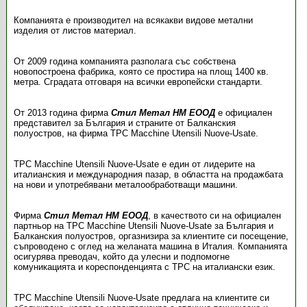
Компанията е производител на всякакви видове метални
изделия от листов материал.
От 2009 година компанията разполага със собствена
новопостроена фабрика, която се простира на площ 1400 кв.
метра. Сградата отговаря на всички европейски стандарти.
От 2013 година фирма
Стил Метал НМ ЕООД
е официален
представител за България и страните от Балканския
полуостров, на фирма TPC Macchine Utensili Nuove-Usate.
TPC Macchine Utensili Nuove-Usate е един от лидерите на
италианския и международния пазар, в областта на продажбата
на нови и употребявани металообработващи машини.
Фирма
Стил Метал НМ ЕООД
, в качеството си на официален
партньор на TPC Macchine Utensili Nuove-Usate за България и
Балканския полуостров, оргазнизира за клиентите си посещение,
съпроводено с оглед на желаната машина в Италия. Компанията
осигурява преводач, който да улесни и подпомогне
комуникацията и кореспонденцията с TPC на италиански език.
TPC Macchine Utensili Nuove-Usate предлага на клиентите си