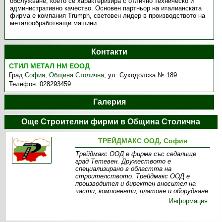
обслужване, което се характеризира с отлично техническо и
административно качество. Основен партньор на италианската
фирма е компания Trumph, световен лидер в производството на
металообработващи машини.
Контакти
СТИЛ МЕТАЛ НМ ЕООД
Град
София
,
Община Столична
,
ул. Суходолска № 189
Телефон:
028293459
Галерия
Още Строителни фирми в Община Столична
ТРЕЙДМАКС ООД, София
Трейдмакс ООД е фирма със седалище
град Тетевен. Дружеството е
специализирано в областта на
строителството. Трейдмакс ООД е
производител и директен вносител на
части, компоненти, платове и оборудване
Информация