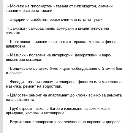
Монтаж на гипсокартон - тавани от гипсокартон, окачени
тавани и растерни тавани.
Зидарии с газобетон, решетъчни или плътни тухли.
Замазки - саморазливни, армирани и цименто-пясъчна
замазка.
Шпакловки - външни шпакловки с теракол, мрежа и финна
шпакловка.
Мазилки - полагане на интериорни, декоративни и варо-
циментови мазилки.
Боядисване с латекс бяло и цветно,боядисване с блажни бои
и лакове.
Фасади - топлоизолация и саниране, фасаген или минерална
мазилка, ремонт на водостоци.
Цялостен ремонт на апартамент до ключ - всичко за ремонта
на апартамента.
Груб строеж - изкоп с багер и извозване на земни маси,
армиране, кофраж и бетониране.
Вертикална планировка и озеленяване на паркове и дворове.