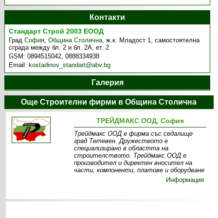
Контакти
Стандарт Строй 2003 ЕООД
Град
София
,
Община Столична
,
ж.к. Младост 1, самостоятелна
сграда между бл. 2 и бл. 2А, ет. 2
GSM:
0894515042, 0888334938
Email:
kostadinov_standart@abv.bg
Галерия
Още Строителни фирми в Община Столична
ТРЕЙДМАКС ООД, София
Трейдмакс ООД е фирма със седалище
град Тетевен. Дружеството е
специализирано в областта на
строителството. Трейдмакс ООД е
производител и директен вносител на
части, компоненти, платове и оборудване
Информация