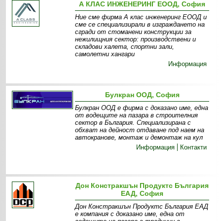
А КЛАС ИНЖЕНЕРИНГ ЕООД, София
Ние сме фирма А клас инженеринг ЕООД и
сме се специализирали в изграждането на
сгради от стоманени конструкции за
нежилищния сектор: производствени и
складови халета, спортни зали,
самолетни хангари
Информация
Булкран ООД, София
Булкран ООД е фирма с доказано име, една
от водещите на пазара в строителния
сектор в България. Специализирана с
обхват на дейност отдаване под наем на
автокранове, монтаж и демонтаж на кул
Информация
Контакти
Дон Констракшън Продуктс България
ЕАД, София
Дон Констракшън Продуктс България ЕАД
е компания с доказано име, една от