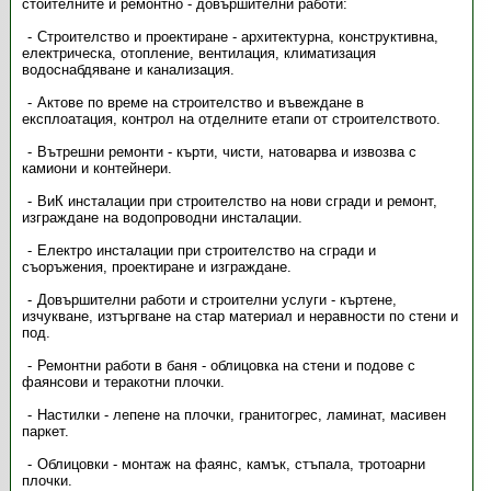
стоителните и ремонтно - довършителни работи:
Строителство и проектиране - архитектурна, конструктивна,
електрическа, отопление, вентилация, климатизация
водоснабдяване и канализация.
Актове по време на строителство и въвеждане в
експлоатация, контрол на отделните етапи от строителството.
Вътрешни ремонти - кърти, чисти, натоварва и извозва с
камиони и контейнери.
ВиК инсталации при строителство на нови сгради и ремонт,
изграждане на водопроводни инсталации.
Електро инсталации при строителство на сгради и
съоръжения, проектиране и изграждане.
Довършителни работи и строителни услуги - къртене,
изчукване, изтъргване на стар материал и неравности по стени и
под.
Ремонтни работи в баня - облицовка на стени и подове с
фаянсови и теракотни плочки.
Настилки - лепене на плочки, гранитогрес, ламинат, масивен
паркет.
Облицовки - монтаж на фаянс, камък, стъпала, тротоарни
плочки.