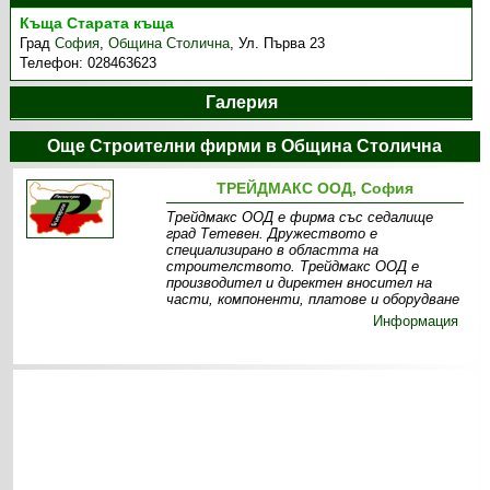
Къща Старата къща
Град
София
,
Община Столична
,
Ул. Първа 23
Телефон:
028463623
Галерия
Още Строителни фирми в Община Столична
ТРЕЙДМАКС ООД, София
Трейдмакс ООД е фирма със седалище
град Тетевен. Дружеството е
специализирано в областта на
строителството. Трейдмакс ООД е
производител и директен вносител на
части, компоненти, платове и оборудване
Информация