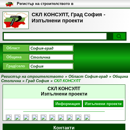
Регистър на строителството в
България
СКЛ КОНСУЛТ, Град София -
Изпълнени проекти
Област
Община
Град/село
Регистър на строителството
»
Област София-град
»
Община
Столична
»
Град София
»
СКЛ КОНСУЛТ
СКЛ КОНСУЛТ
Изпълнени проекти
Информация
Изпълнени проекти
Контакти