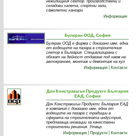
нежилищния сектор: производствени и
складови халета, спортни зали,
самолетни хангари
Информация
Булкран ООД, София
Булкран ООД е фирма с доказано име, една
от водещите на пазара в строителния
сектор в България. Специализирана с
обхват на дейност отдаване под наем на
автокранове, монтаж и демонтаж на кул
Информация
Контакти
Дон Констракшън Продуктс България
ЕАД, София
Дон Констракшън Продуктс България ЕАД
е компания с доказано име, една от
водещите на пазара с традиции в
сферата на строителната индустрия,
предлагаща иновации за качествени
строителни решения. Утвър
Информация
Продукти
Контакти