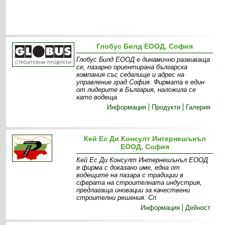
Глобус Билд ЕООД, София
Глобус Билд ЕООД е динамично развиваща
се, пазарно ориентирана българска
компания със седалище и адрес на
управление град София. Фирмата е един
от лидерите в България, наложила се
като водеща
Информация
Продукти
Галерия
Кей Ес Ди Консулт Интернешънъл
ЕООД, София
Кей Ес Ди Консулт Интернешънъл ЕООД
е фирма с доказано име, една от
водещите на пазара с традиции в
сферата на строителната индустрия,
предлагаща иновации за качествени
строителни решения. Сп
Информация
Дейност