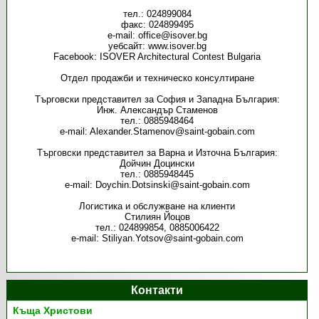
тел.: 024899084
факс: 024899495
e-mail: office@isover.bg
уебсайт: www.isover.bg
Facebook: ISOVER Architectural Contest Bulgaria
Отдел продажби и техническо консултиране
Търговски представител за София и Западна България:
Инж. Александър Стаменов
тел.: 0885948464
e-mail: Alexander.Stamenov@saint-gobain.com
Търговски представител за Варна и Източна България:
Дойчин Доцински
тел.: 0885948445
е-mail: Doychin.Dotsinski@saint-gobain.com
Логистика и обслужване на клиенти
Стилиян Йоцов
тел.: 024899854, 0885006422
e-mail: Stiliyan.Yotsov@saint-gobain.com
Контакти
Къща Христови