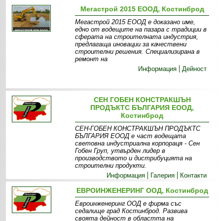
Мегастрой 2015 ЕООД, Костинброд
Мегастрой 2015 ЕООД е доказано име,
едно от водещите на пазара с традиции в
сферата на строителната индустрия,
предлагаща иновации за качествени
строителни решения. Специализирана в
ремонт на
Информация
Дейност
СЕН ГОБЕН КОНСТРАКШЪН
ПРОДЪКТС БЪЛГАРИЯ ЕООД,
Костинброд
СЕН-ГОБЕН КОНСТРАКШЪН ПРОДЪКТС
БЪЛГАРИЯ ЕООД е част водещата
световна индустриална корпораця - Сен
Гобен Груп, утвърден лидер в
производството и дистрибуцията на
строителни продукти.
Информация
Галерия
Контакти
ЕВРОИНЖЕНЕРИНГ ООД, Костинброд
Евроинженеринг ООД е фирма със
седалище град Костинброд. Развива
своята дейност в областта на