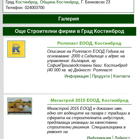
Град
Костинброд
,
Община Костинброд
,
Г. Бенковски 23
Телефон:
024003700
Галерия
Още Строителни фирми в Град Костинброд
Ролпласт ЕООД, Костинброд
Описание на Ролпласт ЕООД Година на
основаване: 2000 г.Седалище и адрес на
управление: България, гр.
СофияПроизводствени бази: Костинброд
(40 000 кв. м) Дейност: Ролпласт
Информация
Продукти
Контакти
Мегастрой 2015 ЕООД, Костинброд
Мегастрой 2015 ЕООД е доказано име,
едно от водещите на пазара с традиции в
сферата на строителната индустрия,
предлагаща иновации за качествени
строителни решения. Специализирана в
ремонт на
Информация
Дейност