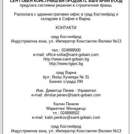
СЕН ГОБЕН КОНСТРАКШЪН ПРОДЪКТС БЪЛГАРИЯ ЕООД
предлага системни решения в строителния бранш.
Разполага с административен офис в град Костинброд и
складове в София и Варна.
КОНТАКТИ
град Костинброд
Индустриална зона, ул. Император Константин Велики №13
тел.: 024899500
e-mail: office-sofia@saint-gobain.com
http://www.saint-gobain.bg
http://www.rigips.bg
град Варна
бул. Янош Хунияди № 31
Бизнес сграда ЛМ
Инж. Димитър Пенев - Управител
e-mail: dimitar.penev@saint-gobain.com
Калин Пенков
Маркетинг Мениджър
тл.: 024899502
e-mail: kalin.penkov@saint-gobain.com
град Костинброд
Индустриална зона, ул. Император Константин Велики №13