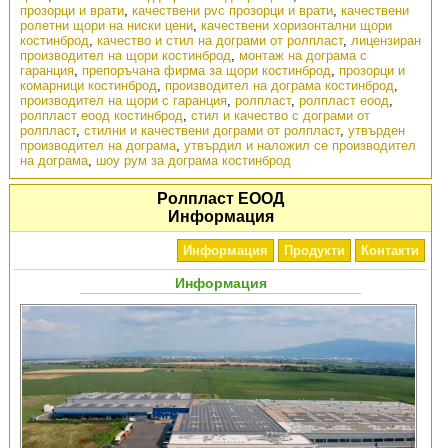
прозорци и врати
,
качествени pvc прозорци и врати
,
качествени
ролетни щори на ниски цени
,
качествени хоризонтални щори
костинброд
,
качество и стил на дограми от ролпласт
,
лицензиран
производител на щори костинброд
,
монтаж на дограма с
гаранция
,
препоръчана фирма за щори костинброд
,
прозорци и
комарници костинброд
,
производител на дограма костинброд
,
производител на щори с гаранция
,
ролпласт
,
ролпласт еоод
,
ролпласт еоод костинброд
,
стил и качество с дограми от
ролпласт
,
стилни и качествени дограми от ролпласт
,
утвърден
производител на дограма
,
утвърдил и наложил се производител
на дограма
,
шоу рум за дограма костинброд
Ролпласт ЕООД
Информация
Информация
Продукти
Контакти
Информация