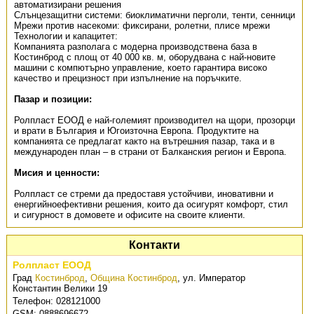
автоматизирани решения
Слънцезащитни системи: биоклиматични перголи, тенти, сенници
Мрежи против насекоми: фиксирани, ролетни, плисе мрежи
Технологии и капацитет:
Компанията разполага с модерна производствена база в
Костинброд с площ от 40 000 кв. м, оборудвана с най-новите
машини с компютърно управление, което гарантира високо
качество и прецизност при изпълнение на поръчките.
Пазар и позиции:
Ролпласт ЕООД е най-големият производител на щори, прозорци
и врати в България и Югоизточна Европа. Продуктите на
компанията се предлагат както на вътрешния пазар, така и в
международен план – в страни от Балканския регион и Европа.
Мисия и ценности:
Ролпласт се стреми да предоставя устойчиви, иновативни и
енергийноефективни решения, които да осигурят комфорт, стил
и сигурност в домовете и офисите на своите клиенти.
Контакти
Ролпласт ЕООД
Град
Костинброд
,
Община Костинброд
,
ул. Император
Константин Велики 19
Телефон:
028121000
GSM:
0888696672