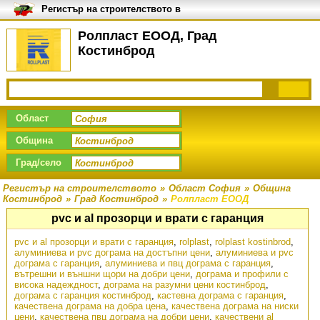
Регистър на строителството в
България
Ролпласт ЕООД, Град
Костинброд
Област
Община
Град/село
Регистър на строителството
»
Област София
»
Община
Костинброд
»
Град Костинброд
»
Ролпласт ЕООД
pvc и al прозорци и врати с гаранция
pvc и al прозорци и врати с гаранция
,
rolplast
,
rolplast kostinbrod
,
алуминиева и pvc дограма на достъпни цени
,
алуминиева и pvc
дограма с гаранция
,
алуминиева и пвц дограма с гаранция
,
вътрешни и външни щори на добри цени
,
дограма и профили с
висока надеждност
,
дограма на разумни цени костинброд
,
дограма с гаранция костинброд
,
кастевна дограма с гаранция
,
качествена дограма на добра цена
,
качествена дограма на ниски
цени
,
качествена пвц дограма на добри цени
,
качествени al