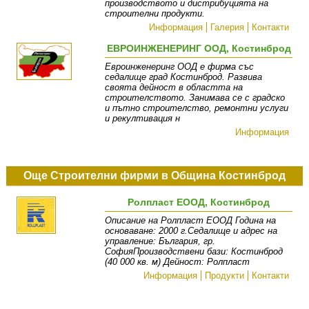
производството и дистрибуцията на
строителни продукти.
Информация
Галерия
Контакти
ЕВРОИНЖЕНЕРИНГ ООД, Костинброд
Евроинженеринг ООД е фирма със
седалище град Костинброд. Развива
своята дейност в областта на
строителството. Занимава се с градско
и пътно строителство, ремонтни услуги
и рекултивация н
Информация
Още Строителни фирми в Община Костинброд
Ролпласт ЕООД, Костинброд
Описание на Ролпласт ЕООД Година на
основаване: 2000 г.Седалище и адрес на
управление: България, гр.
СофияПроизводствени бази: Костинброд
(40 000 кв. м) Дейност: Ролпласт
Информация
Продукти
Контакти