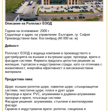
Описание на Ролпласт ЕООД
Година на основаване: 2000 г.
Седалище и адрес на управление: България, гр. София
Производствени бази: Костинброд (40 000 кв. м)
Дейност:
Ролпласт ЕООД е водеща компания в производството и
дистрибуцията на външни и вътрешни щори, прозорци, врати и
фасадни системи. Фирмата предлага цялостни решения за
жилищни, търговски и индустриални сгради, като се отличава с
иновативност, енергийна ефективност и висококачествени
материали.
Продуктова гама:
Щори: външни ролетни щори, ламелни щори, слънцезащитни
системи, текстилни щори, плисе и дует щори
Прозорци и врати: PVC, алуминиеви и дървено-алуминиеви
прозорци и врати, плъзгащи системи
Фасадни решения: алуминиеви, стъклени и вентилируеми
фасади
Гаражни и индустриални врати: ролетни, секционни и