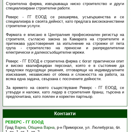
Строителна фирма, извършваща ниско строителство и други
специализирани строителни работи.
Реверс - ГГ ЕООД се разширява, усъвършенства и се
специализира в своята дейност, като предлага висококачествени
строителни услуги.
Фирмата е вписано в Централния професионален регистър на
строителя, съгласно закона за Камарата на строителите и
притежава удостоверения за изпълнение на строежи от пета
група - строителство на преносни и разпределителни
електрически и далекосъобщителни мрежи.
Реверс - ГГ ЕООД е строителна фирма с богат практически опит
и високо квалифициран персонал, която е в състояние да
предложи подходящи решения, отговарящи на индивидуалните
изисквания, независимо от обема и сложността на работа, за
всяка една задача, свързана с посочените дейности.
За времето на своето съществуване Реверс - ГГ ЕООД, се
утвърди и наложи, като лидер в строителния бранш, търсена и
предпочитана, като лоялен и коректен партньор.
Контакти
РЕВЕРС - ГГ ЕООД
Град
Варна
,
Община Варна
,
р-н Приморски, ул. Люлебургаз, бл.
1, вх. 1, ет. 1, ап. 2