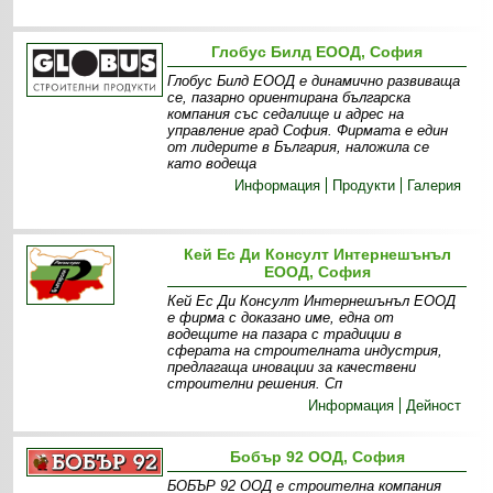
Глобус Билд ЕООД, София
Глобус Билд ЕООД е динамично развиваща
се, пазарно ориентирана българска
компания със седалище и адрес на
управление град София. Фирмата е един
от лидерите в България, наложила се
като водеща
Информация
Продукти
Галерия
Кей Ес Ди Консулт Интернешънъл
ЕООД, София
Кей Ес Ди Консулт Интернешънъл ЕООД
е фирма с доказано име, една от
водещите на пазара с традиции в
сферата на строителната индустрия,
предлагаща иновации за качествени
строителни решения. Сп
Информация
Дейност
Бобър 92 ООД, София
БОБЪР 92 ООД е строителна компания