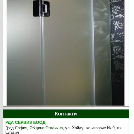
Контакти
РДА СЕРВИЗ ЕООД
Град
София
,
Община Столична
,
ул. Хайдушко изворче № 9, жк.
Славия