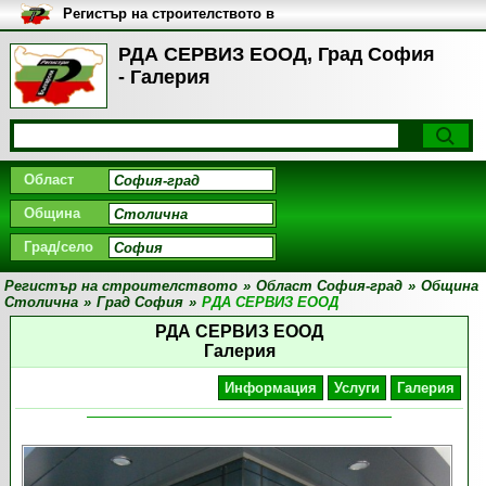
Регистър на строителството в
България
РДА СЕРВИЗ ЕООД, Град София
- Галерия
Област
Община
Град/село
Регистър на строителството
»
Област София-град
»
Община
Столична
»
Град София
»
РДА СЕРВИЗ ЕООД
РДА СЕРВИЗ ЕООД
Галерия
Информация
Услуги
Галерия