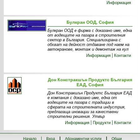
Информация
Булкран ООД, София
Булкран ООД е фирма с доказано име, една
от водещите на пазара в строителния
сектор в България. Специализирана с
обхват на дейност отдаване под наем на
автокранове, монтаж и демонтаж на кул
Информация
Контакти
Дон Констракшън Продуктс България
ЕАД, София
Дон Констракшън Продуктс България ЕАД
е компания с доказано име, една от
водещите на пазара с традиции в
сферата на строителната индустрия,
предлагаща иновации за качествени
строителни решения. Утвър
Информация
Продукти
Контакти
Начало
Вход
Абонаментни услуги
Общи