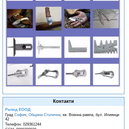
Контакти
Рапид ЕООД
Град
София
,
Община Столична
,
кв. Военна рампа, бул. Илиянци
42
Телефон:
029361244