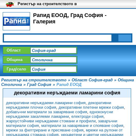
Регистър на строителството в
България
Рапид ЕООД, Град София -
Галерия
Област
Община
Град/село
Регистър на строителството
»
Област София-град
»
Община
Столична
»
Град София
»
Рапид ЕООД
декоративни неръждаеми ламарини софия
декоративни неръждаеми ламарини софия
,
декоративни
неръждаеми плочки софия
,
декоративни плетени мрежи софия
,
добавъчни материали за заваряване софия
,
едноконусни
неръждаеми закаляеми ламарини
,
електроди софия
,
жароустойчиви неръждаеми стомани и профили
,
заваръчни
материали софия
,
материали за наваряване и спояване софия
,
мрежи за филтриране и пресяване софия
,
мрежи на рулони от
неръждаема стомана софия
,
неоцветени и цветни неръждаеми