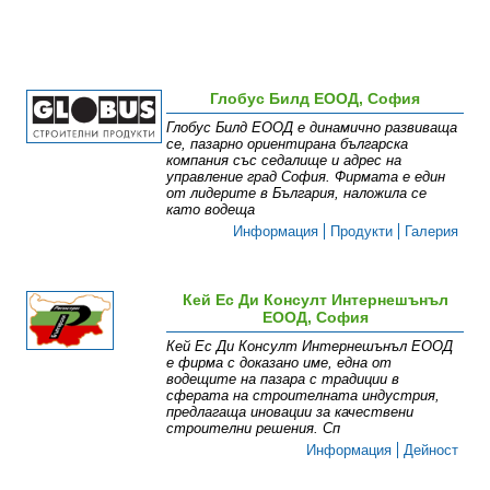
Глобус Билд ЕООД, София
Глобус Билд ЕООД е динамично развиваща
се, пазарно ориентирана българска
компания със седалище и адрес на
управление град София. Фирмата е един
от лидерите в България, наложила се
като водеща
Информация
Продукти
Галерия
Кей Ес Ди Консулт Интернешънъл
ЕООД, София
Кей Ес Ди Консулт Интернешънъл ЕООД
е фирма с доказано име, една от
водещите на пазара с традиции в
сферата на строителната индустрия,
предлагаща иновации за качествени
строителни решения. Сп
Информация
Дейност