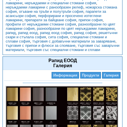
ламарини
,
неръждаеми и специални стомани софия
,
неръждаеми ламарини с ранообразен релеф
,
ножарска стомана
софия
,
огъване на тръби и полутръби софия
,
парапети за
асансьори софия
,
перфорирани и просечено изтеглени
ламарини
,
препарати за байцване софия
,
припои софия
,
профили от неръждаеми стомани софия
,
разнообразни по цвят
ламарини софия
,
разнообразни по цвят неръждаеми ламарини
,
рапид
,
рапид еоод
,
рапид еоод софия
,
рапид софия
,
решетъчни
скари и стъпала софия
,
сита софия
,
специални стомани и
сплави софия
,
търговия с добавъчни материали за заваряване
,
търговия с припои и флюси за спояване
,
търговия със заваръчни
материали
,
търговия със специални стомани и сплави
Рапид ЕООД
Галерия
Информация
Продукти
Галерия