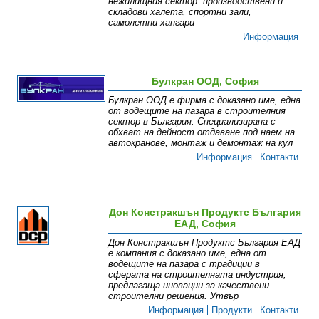
нежилищния сектор: производствени и
складови халета, спортни зали,
самолетни хангари
Информация
Булкран ООД, София
Булкран ООД е фирма с доказано име, една
от водещите на пазара в строителния
сектор в България. Специализирана с
обхват на дейност отдаване под наем на
автокранове, монтаж и демонтаж на кул
Информация
Контакти
Дон Констракшън Продуктс България
ЕАД, София
Дон Констракшън Продуктс България ЕАД
е компания с доказано име, една от
водещите на пазара с традиции в
сферата на строителната индустрия,
предлагаща иновации за качествени
строителни решения. Утвър
Информация
Продукти
Контакти