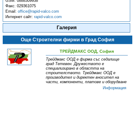
GSM:
0888309938
Факс:
029361075
Email:
office@rapid-valco.com
Интернет сайт:
rapid-valco.com
Галерия
Още Строителни фирми в Град София
ТРЕЙДМАКС ООД, София
Трейдмакс ООД е фирма със седалище
град Тетевен. Дружеството е
специализирано в областта на
строителството. Трейдмакс ООД е
производител и директен вносител на
части, компоненти, платове и оборудване
Информация