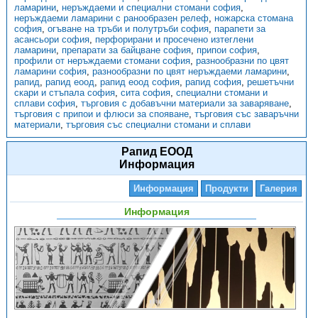
ламарини
,
неръждаеми и специални стомани софия
,
неръждаеми ламарини с ранообразен релеф
,
ножарска стомана
софия
,
огъване на тръби и полутръби софия
,
парапети за
асансьори софия
,
перфорирани и просечено изтеглени
ламарини
,
препарати за байцване софия
,
припои софия
,
профили от неръждаеми стомани софия
,
разнообразни по цвят
ламарини софия
,
разнообразни по цвят неръждаеми ламарини
,
рапид
,
рапид еоод
,
рапид еоод софия
,
рапид софия
,
решетъчни
скари и стъпала софия
,
сита софия
,
специални стомани и
сплави софия
,
търговия с добавъчни материали за заваряване
,
търговия с припои и флюси за спояване
,
търговия със заваръчни
материали
,
търговия със специални стомани и сплави
Рапид ЕООД
Информация
Информация
Продукти
Галерия
Информация