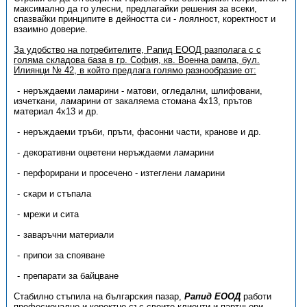
максимално да го улесни, предлагайки решения за всеки,
спазвайки принципите в дейността си - лоялност, коректност и
взаимно доверие.
За удобство на потребителите, Рапид ЕООД разполага с с
голяма складова база в гр. София, кв. Военна рампа, бул.
Илиянци № 42, в който предлага голямо разнообразие от:
неръждаеми ламарини - матови, огледални, шлифовани,
изчеткани, ламарини от закаляема стомана 4x13, прътов
материал 4х13 и др.
неръждаеми тръби, пръти, фасонни части, кранове и др.
декоративни оцветени неръждаеми ламарини
перфорирани и просечено - изтеглени ламарини
скари и стъпала
мрежи и сита
заваръчни материали
припои за спояване
препарати за байцване
Стабилно стъпила на българския пазар,
Рапид ЕООД
работи
професионално и коректно със своите клиенти и партньори.