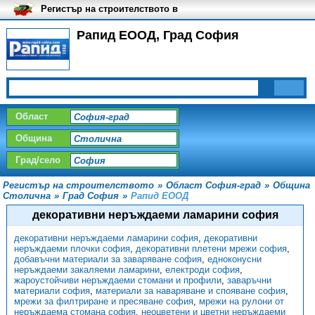
Регистър на строителството в
България
Рапид ЕООД, Град София
Област
Община
Град/село
Регистър на строителството
»
Област София-град
»
Община
Столична
»
Град София
»
Рапид ЕООД
декоративни неръждаеми ламарини софия
декоративни неръждаеми ламарини софия
,
декоративни
неръждаеми плочки софия
,
декоративни плетени мрежи софия
,
добавъчни материали за заваряване софия
,
едноконусни
неръждаеми закаляеми ламарини
,
електроди софия
,
жароустойчиви неръждаеми стомани и профили
,
заваръчни
материали софия
,
материали за наваряване и спояване софия
,
мрежи за филтриране и пресяване софия
,
мрежи на рулони от
неръждаема стомана софия
,
неоцветени и цветни неръждаеми