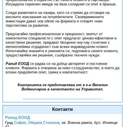
Изградила сериозен имидж на база солидния си опит в бранша.
Следи развитието на пазара, като се стреми да отговаря на
високите изисквания на потребителите. Своевременните
инвестиции дават нов облик на фирмата и отварят нови
перспективи за развитие.
Предлагайки професионализъм и прецизност, екипът от
компетентни специалисти с опит предлагат ценово-ефективни и
качествени решения, придават безценно ноу-хау съчетано с
непоколебима отдаденост към всеки индивидуален клиент.
Използвайки знанията и уменията си, подпомага своите клиенти,
предоставяйки им решения, съобразно техните нужди.
Рапид ЕООД
се радва се на добър авторитет и постоянни
клиенти. Фирмата е отворена за ново сътрудничество, в което да
вложи придобития опит, грижа и компетентност.
Компанията се представлява от е г-н Веселин
Воденичаров в качеството на Управител.
Контакти
Рапид ЕООД
Град
София
,
Община Столична
,
кв. Военна рампа, бул. Илиянци
42