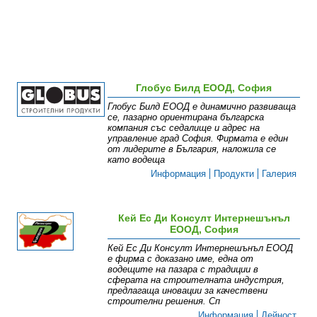
Глобус Билд ЕООД, София
Глобус Билд ЕООД е динамично развиваща
се, пазарно ориентирана българска
компания със седалище и адрес на
управление град София. Фирмата е един
от лидерите в България, наложила се
като водеща
Информация
Продукти
Галерия
Кей Ес Ди Консулт Интернешънъл
ЕООД, София
Кей Ес Ди Консулт Интернешънъл ЕООД
е фирма с доказано име, една от
водещите на пазара с традиции в
сферата на строителната индустрия,
предлагаща иновации за качествени
строителни решения. Сп
Информация
Дейност