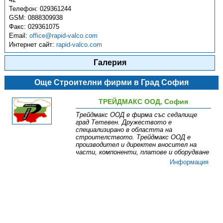
Телефон:
029361244
GSM:
0888309938
Факс:
029361075
Email:
office@rapid-valco.com
Интернет сайт:
rapid-valco.com
Галерия
Още Строителни фирми в Град София
ТРЕЙДМАКС ООД, София
Трейдмакс ООД е фирма със седалище
град Тетевен. Дружеството е
специализирано в областта на
строителството. Трейдмакс ООД е
производител и директен вносител на
части, компоненти, платове и оборудване
Информация