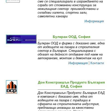
сме се специализирали в изграждането на
сгради от стоманени конструкции за
нежилищния сектор: производствени и
складови халета, спортни зали,
самолетни хангари
Информация
Булкран ООД, София
Булкран ООД е фирма с доказано име, една
от водещите на пазара в строителния
сектор в България. Специализирана с
обхват на дейност отдаване под наем на
автокранове, монтаж и демонтаж на кул
Информация
Контакти
Дон Констракшън Продуктс България
ЕАД, София
Дон Констракшън Продуктс България ЕАД
е компания с доказано име, една от
водещите на пазара с традиции в
сферата на строителната индустрия,
предлагаща иновации за качествени