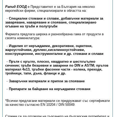
Рапид ЕООД
е Представител е за България на няколко
европейски фирми, специализирали в областта на:
Специални стомани и сплави, добавъчни материали за
заваряване, наваряване и спояване, специализирано
огъване на тръби и полутръби
Фирмата предлага широка и разнообразна гама от продукти в
своята номенклатура:
Изделия от неръждаеми, декоративни, оцветени,
жароустойчиви, дуплекс,киселинноустойчиви,
конструкционни, инструментални и др. стомани и сплави
Пръти с кръгло, плоско, квадратно и шестоъгълно
сечение; тръби безшевни и заварени по DIN и ASTM; прътов
материал 4х13, тръбни фасонни части - колена, преходи,
тройници, тапи, дъна, фланци и др.
Заваръчни материали и припои за спояване
Препарати за байцване на неръждаеми стомани
*Всички предлагани материали се придружават със сертификати
за качество съгласно EN 10204 / DIN 50049.
Стреми се да отговори на търсенето на българския потребител и