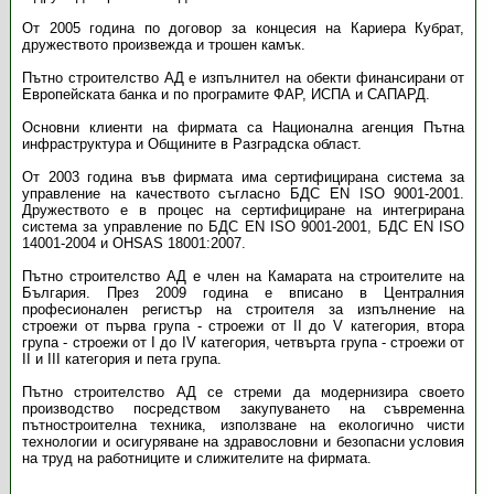
От 2005 година по договор за концесия на Кариера Кубрат,
дружеството произвежда и трошен камък.
Пътно строителство АД е изпълнител на обекти финансирани от
Европейската банка и по програмите ФАР, ИСПА и САПАРД.
Основни клиенти на фирмата са Национална агенция Пътна
инфраструктура и Общините в Разградска област.
От 2003 година във фирмата има сертифицирана система за
управление на качеството съгласно БДС EN ISO 9001-2001.
Дружеството е в процес на сертифициране на интегрирана
система за управление по БДС EN ISO 9001-2001, БДС EN ISO
14001-2004 и OHSAS 18001:2007.
Пътно строителство АД е член на Камарата на строителите на
България. През 2009 година е вписано в Централния
професионален регистър на строителя за изпълнение на
строежи от първа група - строежи от II до V категория, втора
група - строежи от I до IV категория, четвърта група - строежи от
II и III категория и пета група.
Пътно строителство АД се стреми да модернизира своето
производство посредством закупуването на съвременна
пътностроителна техника, използване на екологично чисти
технологии и осигуряване на здравословни и безопасни условия
на труд на работниците и слижителите на фирмата.