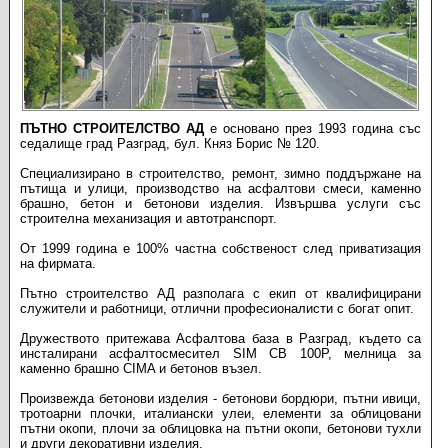
ПЪТНО СТРОИТЕЛСТВО АД
е основано през 1993 година със
седалище град Разград, бул. Княз Борис № 120.
Специализирано в строителство, ремонт, зимно поддържане на
пътища и улици, производство на асфалтови смеси, каменно
брашно, бетон и бетонови изделия. Извършва услуги със
строителна механизация и автотранспорт.
От 1999 година е 100% частна собственост след приватизация
на фирмата.
Пътно строителство АД разполага с екип от квалифицирани
служители и работници, отлични професионалисти с богат опит.
Дружеството притежава Асфалтова база в Разград, където са
инсталирани асфалтосмесител SIM CB 100P, мелница за
каменно брашно CIMA и бетонов възел.
Произвежда бетонови изделия - бетонови бордюри, пътни ивици,
тротоарни плочки, италиански улеи, елементи за облицовани
пътни окопи, плочи за облицовка на пътни окопи, бетонови тухли
и други декоративни изделия.