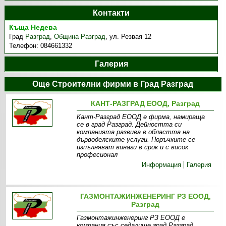
Контакти
Къща Недева
Град
Разград
,
Община Разград
,
ул. Резвая 12
Телефон:
084661332
Галерия
Още Строителни фирми в Град Разград
КАНТ-РАЗГРАД ЕООД, Разград
Кант-Разград ЕООД е фирма, намираща
се в град Разград. Дейността си
компанията развива в областта на
дърводелските услуги. Поръчките се
изпълняват винаги в срок и с висок
професионал
Информация
Галерия
ГАЗМОНТАЖИНЖЕНЕРИНГ РЗ ЕООД,
Разград
Газмонтажинженеринг РЗ ЕООД е
компания със седалище град Разград.