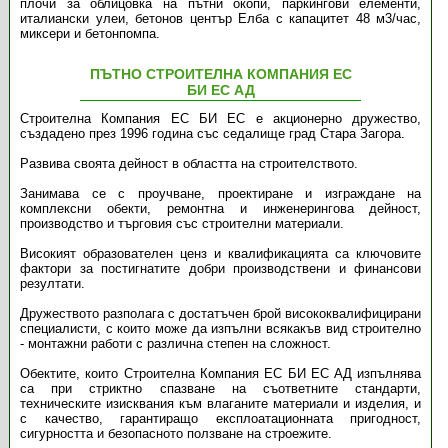
плочи за облицовка на пътни окопи, паркингови елементи,
италиански улеи, бетонов център Елба с капацитет 48 м3/час,
миксери и бетонпомпа.
ПЪТНО СТРОИТЕЛНА КОМПАНИЯ ЕС
БИ ЕС АД
Строителна Компания ЕС БИ ЕС е акционерно дружество,
създадено през 1996 година със седалище град Стара Загора.
Развива своята дейност в областта на строителството.
Занимава се с проучване, проектиране и изграждане на
комплексни обекти, ремонтна и инженерингова дейност,
производство и търговия със строителни материали.
Високият образователен ценз и квалификацията са ключовите
фактори за постигнатите добри производствени и финансови
резултати.
Дружеството разполага с достатъчен брой висококвалифицирани
специалисти, с които може да изпълни всякакъв вид строително
- монтажни работи с различна степен на сложност.
Обектите, които
Строителна Компания ЕС БИ ЕС
АД изпълнява
са при стриктно спазване на съответните стандарти,
техническите изисквания към влаганите материали и изделия, и
с качество, гарантиращо експлоатационната пригодност,
сигурността и безопасното ползване на строежите.