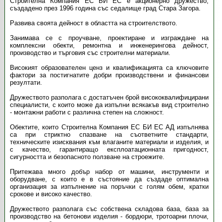
Строителна Компания ЕС БИ ЕС е акционерно дружество,
създадено през 1996 година със седалище град Стара Загора.
Развива своята дейност в областта на строителството.
Занимава се с проучване, проектиране и изграждане на
комплексни обекти, ремонтна и инженерингова дейност,
производство и търговия със строителни материали.
Високият образователен ценз и квалификацията са ключовите
фактори за постигнатите добри производствени и финансови
резултати.
Дружеството разполага с достатъчен брой висококвалифицирани
специалисти, с които може да изпълни всякакъв вид строително
- монтажни работи с различна степен на сложност.
Обектите, които
Строителна Компания ЕС БИ ЕС
АД изпълнява
са при стриктно спазване на съответните стандарти,
техническите изисквания към влаганите материали и изделия, и
с качество, гарантиращо експлоатационната пригодност,
сигурността и безопасното ползване на строежите.
Притежава много добър набор от машини, инструменти и
оборудване, с които е в състояние да създаде оптимална
организация за изпълнение на поръчки с голям обем, кратки
срокове и високо качество.
Дружеството разполага със собствена складова база, база за
производство на бетонови изделия - бордюри, тротоарни плочи,