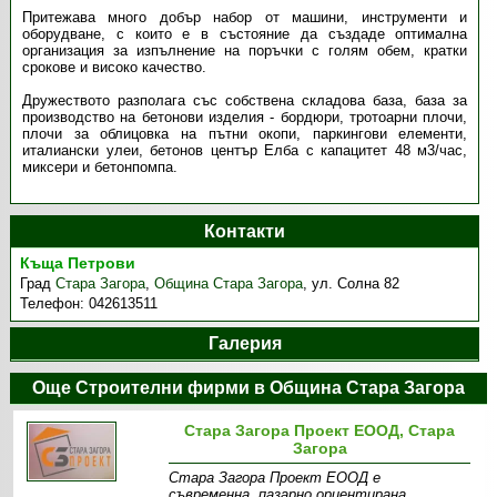
Притежава много добър набор от машини, инструменти и
оборудване, с които е в състояние да създаде оптимална
организация за изпълнение на поръчки с голям обем, кратки
срокове и високо качество.
Дружеството разполага със собствена складова база, база за
производство на бетонови изделия - бордюри, тротоарни плочи,
плочи за облицовка на пътни окопи, паркингови елементи,
италиански улеи, бетонов център Елба с капацитет 48 м3/час,
миксери и бетонпомпа.
Контакти
Къща Петрови
Град
Стара Загора
,
Община Стара Загора
,
ул. Солна 82
Телефон:
042613511
Галерия
Още Строителни фирми в Община Стара Загора
Стара Загора Проект ЕООД, Стара
Загора
Стара Загора Проект ЕООД е
съвременна, пазарно ориентирана