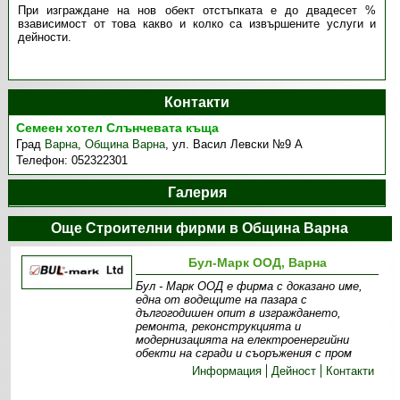
При изграждане на нов обект отстъпката е до двадесет %
взависимост от това какво и колко са извършените услуги и
дейности.
Контакти
Семеен хотел Слънчевата къща
Град
Варна
,
Община Варна
,
ул. Васил Левски №9 А
Телефон:
052322301
Галерия
Още Строителни фирми в Община Варна
Бул-Марк ООД, Варна
Бул - Марк ООД е фирма с доказано име,
една от водещите на пазара с
дългогодишен опит в изграждането,
ремонта, реконструкцията и
модернизацията на електроенергийни
обекти на сгради и съоръжения с пром
Информация
Дейност
Контакти