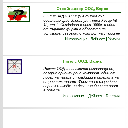
Стройнадзор ООД, Варна
СТРОЙНАДЗОР ООД е фирма със
седалище град Варна, ул. Топра Хисар №
12, ет.1. Създадена е през 1999г. и една
от първите фирми в областта на
услугите, свързани с контрол на строите
Информация
Дейност
Услуги
Ригелс ООД, Варна
Ригелс ООД е динамично развиваща се,
пазарно ориентирана компания, един от
лидер на пазара с традиции в сферата на
строителството. Фирмата е изградила
сериозен имидж на база солидния си опит
в бранша.
Информация
Дейност
Галерия