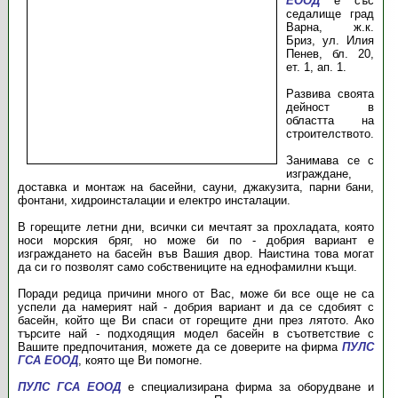
ЕООД
е със
седалище град
Варна, ж.к.
Бриз, ул. Илия
Пенев, бл. 20,
ет. 1, ап. 1.
Развива своята
дейност в
областта на
строителството.
Занимава се с
изграждане,
доставка и монтаж на басейни, сауни, джакузита, парни бани,
фонтани, хидроинсталации и електро инсталации.
В горещите летни дни, всички си мечтаят за прохладата, която
носи морския бряг, но може би по - добрия вариант е
изграждането на басейн във Вашия двор. Наистина това могат
да си го позволят само собствениците на еднофамилни къщи.
Поради редица причини много от Вас, може би все още не са
успели да намерият най - добрия вариант и да се сдобият с
басейн, който ще Ви спаси от горещите дни през лятото. Ако
търсите най - подходящия модел басейн в съответствие с
Вашите предпочитания, можете да се доверите на фирма
ПУЛС
ГСА ЕООД
, която ще Ви помогне.
ПУЛС ГСА ЕООД
е специализирана фирма за оборудване и