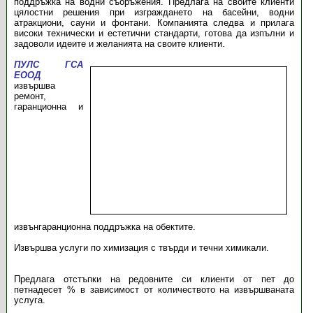
поддръжка на водни съоръжения. Предлага на своите клиенти
цялостни решения при изграждането на басейни, водни
атракциони, сауни и фонтани. Компанията следва и прилага
високи технически и естетични стандарти, готова да изпълни и
задоволи идеите и желанията на своите клиенти.
ПУЛС ГСА
ЕООД
извършва
ремонт,
гаранционна и
извънгаранционна поддръжка на обектите.
Извършва услуги по химизация с твърди и течни химикали.
Предлага отстъпки на редовните си клиенти от пет до
петнадесет % в зависимост от количеството на извършваната
услуга.