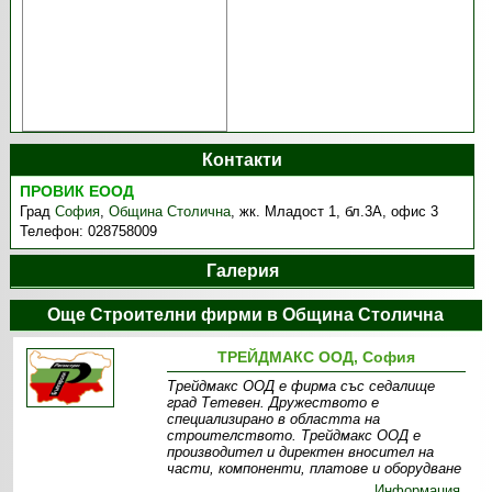
Контакти
ПРОВИК ЕООД
Град
София
,
Община Столична
,
жк. Младост 1, бл.3А, офис 3
Телефон:
028758009
Галерия
Още Строителни фирми в Община Столична
ТРЕЙДМАКС ООД, София
Трейдмакс ООД е фирма със седалище
град Тетевен. Дружеството е
специализирано в областта на
строителството. Трейдмакс ООД е
производител и директен вносител на
части, компоненти, платове и оборудване
Информация