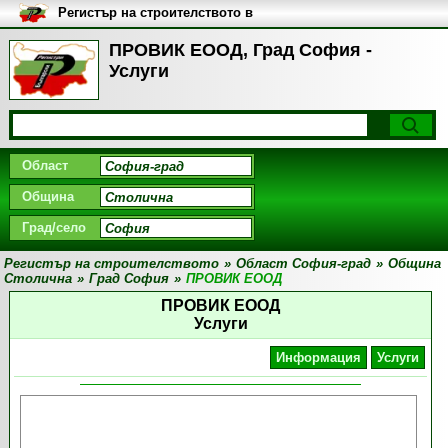
Регистър на строителството в
България
ПРОВИК ЕООД, Град София -
Услуги
Област
Община
Град/село
Регистър на строителството
»
Област София-град
»
Община
Столична
»
Град София
»
ПРОВИК ЕООД
ПРОВИК ЕООД
Услуги
Информация
Услуги