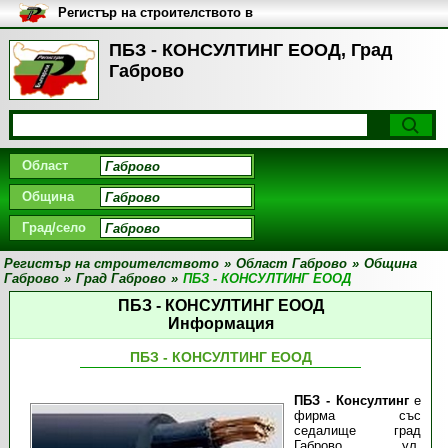
Регистър на строителството в
България
ПБЗ - КОНСУЛТИНГ ЕООД, Град
Габрово
Област
Община
Град/село
Регистър на строителството
»
Област Габрово
»
Община
Габрово
»
Град Габрово
»
ПБЗ - КОНСУЛТИНГ ЕООД
ПБЗ - КОНСУЛТИНГ ЕООД
Информация
ПБЗ - КОНСУЛТИНГ ЕООД
ПБЗ - Консултинг
e
фирма със
седалище град
Габрово, ул.