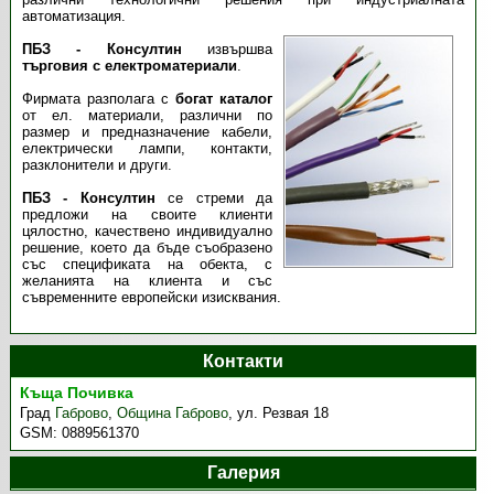
автоматизация.
ПБЗ - Консултин
извършва
търговия с електроматериали
.
Фирмата разполага с
богат каталог
от ел. материали, различни по
размер и предназначение кабели,
електрически лампи, контакти,
разклонители и други.
ПБЗ - Консултин
се стреми да
предложи на своите клиенти
цялостно, качествено индивидуално
решение, което да бъде съобразено
със спецификата на обекта, с
желанията на клиента и със
съвременните европейски изисквания.
Контакти
Къща Почивка
Град
Габрово
,
Община Габрово
,
ул. Резвая 18
GSM:
0889561370
Галерия