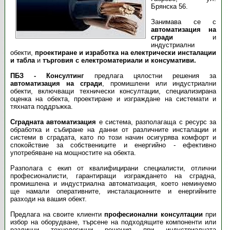
Брянска 56.
Занимава се с
автоматизация на
сгради
и
индустриални
обекти,
проектиране и изработка на eлектрически инсталации
и табла
и
търговия с електроматериали и консумативи.
ПБЗ - Консултинг
предлага цялостни решения за
автоматизация на сгради
, промишлени или индустриални
обекти, включващи технически консултации, специализирана
оценка на обекта, проектиране и изграждане на системати и
тяхната поддръжка.
Сградната автоматизация
е система, разполагаща с ресурс за
обработка и събиране на данни от различните инсталации и
системи в сградата, като по този начин осигурява комфорт и
спокойствие за собствениците и енергийно - ефективно
употребяване на мощностите на обекта.
Разполага с екип от квалифицирани специалисти, отлични
професионалисти, гарантиращи изграждането на сградна,
промишлена и индустриална автоматизация, което неминуемо
ще намали оперативните, инсталационните и енергийните
разходи на вашия обект.
Предлага на своите клиенти
професионални консултации
при
избор на оборудване, търсене на подходящите компоненти или
различни технологични решения при индустриалната