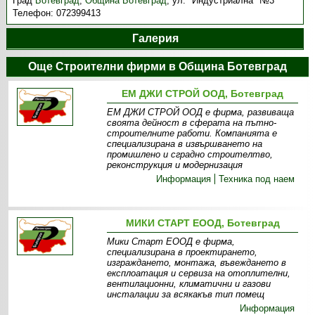
Град
Ботевград
,
Община Ботевград
,
ул. "Индустриална" №3
Телефон:
072399413
Галерия
Още Строителни фирми в Община Ботевград
ЕМ ДЖИ СТРОЙ ООД, Ботевград
ЕМ ДЖИ СТРОЙ ООД е фирма, развиваща
своята дейност в сферата на пътно-
строителните работи. Компанията е
специализирана в извършването на
промишлено и сградно строителтво,
реконструкция и модернизация
Информация
Техника под наем
МИКИ СТАРТ ЕООД, Ботевград
Мики Старт ЕООД е фирма,
специализирана в проектирането,
изграждането, монтажа, въвеждането в
експлоатация и сервиза на отоплителни,
вентилационни, климатични и газови
инсталации за всякакъв тип помещ
Информация