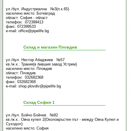
ул./бул. Индустриална №3(п.к.65)
населено място: Ботевград
област: София - област
телефон: 072399413
факс: 072399533
e-mail: office@pipelife.bg
Склад и магазин Пловдив
ул./бул. Нестор Абаджиев №57
кв./ж.к.: Тракия(в бившия завод Устрем)
населено място: Пловдив
област: Пловдив
телефон: 032682368
факс: 032682368
e-mail: shop.plovdiv@pipelife.bg
Склад София 1
ул./бул. Бойчо Бойчев №82
кв./ж.к.: Овча купел 2(Околовръстен път - между Овча Купел и
Суходол)
населено място: София