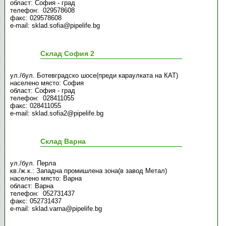
област: София - град
телефон: 029578608
факс: 029578608
e-mail: sklad.sofia@pipelife.bg
Склад София 2
ул./бул. Ботевградско шосе(преди караулката на КАТ)
населено място: София
област: София - град
телефон: 028411055
факс:
028411055
e-mail: sklad.sofia2@pipelife.bg
Склад Варна
ул./бул. Перла
кв./ж.к.: Западна промишлена зона(в завод Метал)
населено място: Варна
област: Варна
телефон: 052731437
факс: 052731437
e-mail: sklad.varna@pipelife.bg