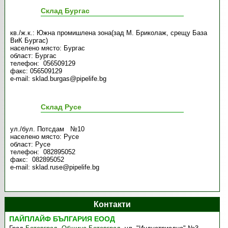
Склад Бургас
кв./ж.к.: Южна промишлена зона(зад М. Бриколаж, срещу База
ВиК Бургас)
населено място: Бургас
област: Бургас
телефон: 056509129
факс: 056509129
e-mail: sklad.burgas@pipelife.bg
Склад Русе
ул./бул. Потсдам №10
населено място: Русе
област: Русе
телефон: 082895052
факс: 082895052
e-mail: sklad.ruse@pipelife.bg
Контакти
ПАЙПЛАЙФ БЪЛГАРИЯ ЕООД