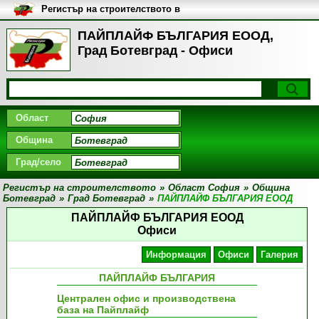
Регистър на строителството в
България
ПАЙПЛАЙФ БЪЛГАРИЯ ЕООД,
Град Ботевград - Офиси
Област
Община
Град/село
Регистър на строителството
»
Област София
»
Община
Ботевград
»
Град Ботевград
»
ПАЙПЛАЙФ БЪЛГАРИЯ ЕООД
ПАЙПЛАЙФ БЪЛГАРИЯ ЕООД
Офиси
Информация
Офиси
Галерия
ПАЙПЛАЙФ БЪЛГАРИЯ
Централен офис и производствена
база на Пайплайф