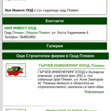
Ния Инвест ООД
е със седалище град Плевен.
Контакти
НИЯ ИНВЕСТ ООД
Град
Плевен
,
Община Плевен
,
ул. Коста Хаджипакев 4
Телефон:
064802900
Галерия
Още Строителни фирми в Град Плевен
ГЪРЧЕВ ИНЖЕНЕРИНГ ЕООД, Плевен
ГЪРЧЕВ ИНЖЕНЕРИНГ ЕООД е българска
компания, учредена през 2011 г. със
седалище град Плевен, ул. Асен Златаров
42. Развива дейност в областта на
строителството, наложила се като една
Информация