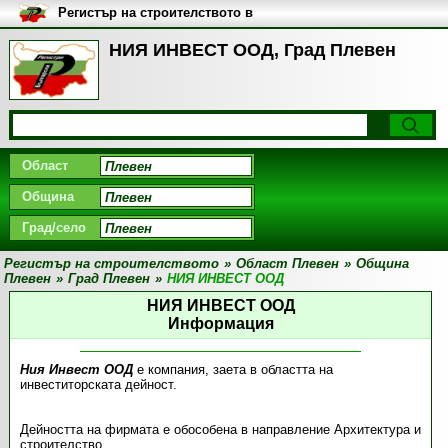
Регистър на строителството в
България
НИЯ ИНВЕСТ ООД, Град Плевен
Област
Община
Град/село
Регистър на строителството
»
Област Плевен
»
Община
Плевен
»
Град Плевен
»
НИЯ ИНВЕСТ ООД
НИЯ ИНВЕСТ ООД
Информация
Ния Инвест ООД
е компания, заета в областта на
инвеститорската дейност.
Дейността на фирмата е обособена в направление Архитектура и
строителство.