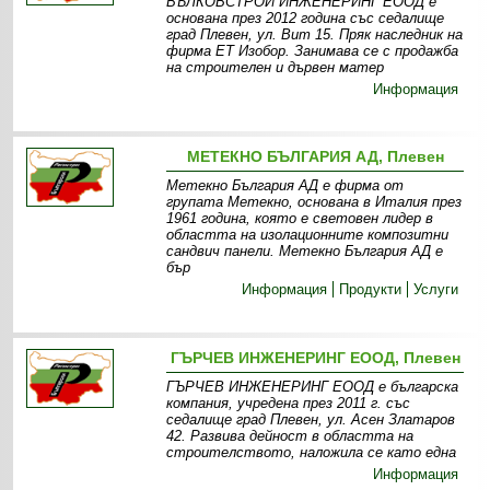
ВЪЛКОВСТРОЙ ИНЖЕНЕРИНГ ЕООД е
основана през 2012 година със седалище
град Плевен, ул. Вит 15. Пряк наследник на
фирма ЕТ Изобор. Занимава се с продажба
на строителен и дървен матер
Информация
МЕТЕКНО БЪЛГАРИЯ АД, Плевен
Метекно България АД е фирма от
групата Метекно, основана в Италия през
1961 година, която е световен лидер в
областта на изолационните композитни
сандвич панели. Метекно България АД е
бър
Информация
Продукти
Услуги
ГЪРЧЕВ ИНЖЕНЕРИНГ ЕООД, Плевен
ГЪРЧЕВ ИНЖЕНЕРИНГ ЕООД е българска
компания, учредена през 2011 г. със
седалище град Плевен, ул. Асен Златаров
42. Развива дейност в областта на
строителството, наложила се като една
Информация