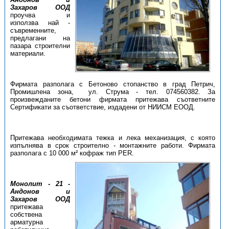
Захаров ООД
проучва и
използва най -
съвременните,
предлагани на
пазара строителни
материали.
Фирмата разполага с Бетоново стопанство в град Петрич,
Промишлена зона, ул. Струма - тел. 074560382. За
произвежданите бетони фирмата притежава съответните
Сертификати за съответствие, издадени от НИИСМ ЕООД.
Притежава необходимата тежка и лека механизация, с която
изпълнява в срок строително - монтажните работи. Фирмата
разполага с 10 000 м² кофраж тип РЕR.
Монолит - 21 -
Андонов и
Захаров ООД
притежава
собствена
арматурна