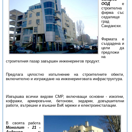
ООД
е
строителна
фирма със
седалище
град
Сандански.
Фирмата е
създадена и
цели да
предложи
на
строителния пазар завършен инженерингов продукт.
Предлага цялостно изпълнение на строителните обекти,
включително и изграждане на инженеринговата инфраструктура.
Извършва всички видове СМР, включващи основни - изкопни,
кофражи, армировъчни, бетонови, зидарии, довършителни
работи, вътрешни и външни ВиК мрежи и електроинсталации.
В своята работа
Монолит - 21 -
Андонов и