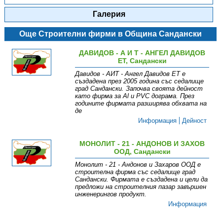
Галерия
Още Строителни фирми в Община Сандански
ДАВИДОВ - А И Т - АНГЕЛ ДАВИДОВ
ET, Сандански
Давидов - АИТ - Ангел Давидов ЕТ е
създадена през 2005 година със седалище
град Сандански. Започва своята дейност
като фирма за Al и PVC дограма. През
годините фирмата разширява обхвата на
де
Информация
Дейност
МОНОЛИТ - 21 - АНДОНОВ И ЗАХОВ
ООД, Сандански
Монолит - 21 - Андонов и Захаров ООД е
строителна фирма със седалище град
Сандански. Фирмата е създадена и цели да
предложи на строителния пазар завършен
инженерингов продукт.
Информация