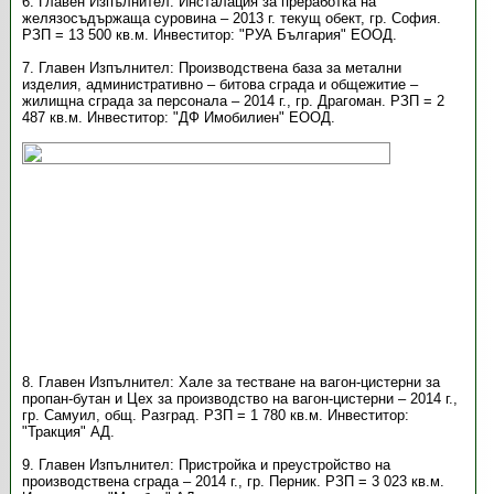
6. Главен Изпълнител: Инсталация за преработка на
желязосъдържаща суровина – 2013 г. текущ обект, гр. София.
РЗП = 13 500 кв.м. Инвеститор: "РУА България" ЕООД.
7. Главен Изпълнител: Производствена база за метални
изделия, административно – битова сграда и общежитие –
жилищна сграда за персонала – 2014 г., гр. Драгоман. РЗП = 2
487 кв.м. Инвеститор: "ДФ Имобилиен" ЕООД.
8. Главен Изпълнител: Хале за тестване на вагон-цистерни за
пропан-бутан и Цех за производство на вагон-цистерни – 2014 г.,
гр. Самуил, общ. Разград. РЗП = 1 780 кв.м. Инвеститор:
"Тракция" АД.
9. Главен Изпълнител: Пристройка и преустройство на
производствена сграда – 2014 г., гр. Перник. РЗП = 3 023 кв.м.