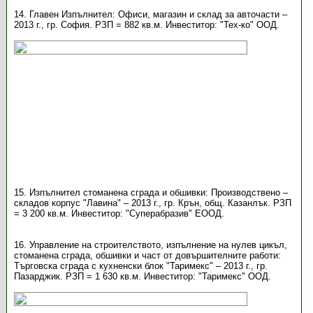
14. Главен Изпълнител: Офиси, магазин и склад за авточасти –
2013 г., гр. София. РЗП = 882 кв.м. Инвеститор: "Тех-ко" ООД.
15. Изпълнител стоманена сграда и обшивки: Производствено –
складов корпус "Лавина" – 2013 г., гр. Крън, общ. Казанлък. РЗП
= 3 200 кв.м. Инвеститор: "Суперабразив" ЕООД.
16. Управление на строителството, изпълнение на нулев цикъл,
стоманена сграда, обшивки и част от довършителните работи:
Търговска сграда с кухненски блок "Таримекс" – 2013 г., гр.
Пазарджик. РЗП = 1 630 кв.м. Инвеститор: "Таримекс" ООД.