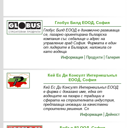
Глобус Билд ЕООД, София
Глобус Билд ЕООД е динамично развиваща
се, пазарно ориентирана българска
компания със седалище и адрес на
управление град София. Фирмата е един
от лидерите в България, наложила се
като водеща
Информация
Продукти
Галерия
Кей Ес Ди Консулт Интернешънъл
ЕООД, София
Кей Ес Ди Консулт Интернешънъл ЕООД
е фирма с доказано име, една от
водещите на пазара с традиции в
сферата на строителната индустрия,
предлагаща иновации за качествени
строителни решения. Сп
Информация
Дейност
Бобър 92 ООД, София