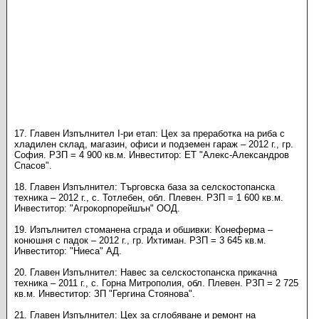
17. Главен Изпълнител І-ри етап: Цех за преработка на риба с
хладилен склад, магазин, офиси и подземен гараж – 2012 г., гр.
София. РЗП = 4 900 кв.м. Инвеститор: ЕТ "Алекс-Александров
Спасов".
18. Главен Изпълнител: Търговска база за селскостопанска
техника – 2012 г., с. Тотлебен, обл. Плевен. РЗП = 1 600 кв.м.
Инвеститор: "Агрокорпорейшън" ООД.
19. Изпълнител стоманена сграда и обшивки: Конеферма –
конюшня с падок – 2012 г., гр. Ихтиман. РЗП = 3 645 кв.м.
Инвеститор: "Ниеса" АД.
20. Главен Изпълнител: Навес за селскостопанска прикачна
техника – 2011 г., с. Горна Митрополия, обл. Плевен. РЗП = 2 725
кв.м. Инвеститор: ЗП "Гергина Стоянова".
21. Главен Изпълнител: Цех за сглобяване и ремонт на