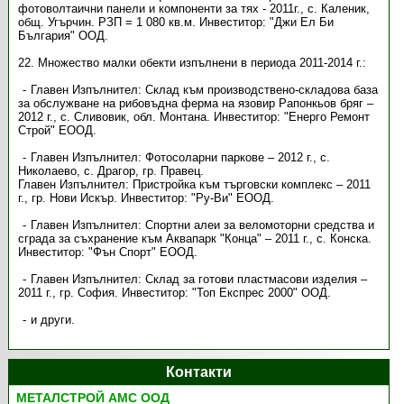
фотоволтаични панели и компоненти за тях - 2011г., с. Каленик,
общ. Угърчин. РЗП = 1 080 кв.м. Инвеститор: "Джи Ел Би
България" ООД.
22. Множество малки обекти изпълнени в периода 2011-2014 г.:
Главен Изпълнител: Склад към производствено-складова база
за обслужване на рибовъдна ферма на язовир Рапонкьов бряг –
2012 г., с. Сливовик, обл. Монтана. Инвеститор: "Енерго Ремонт
Строй" ЕООД.
Главен Изпълнител: Фотосоларни паркове – 2012 г., с.
Николаево, с. Драгор, гр. Правец.
Главен Изпълнител: Пристройка към търговски комплекс – 2011
г., гр. Нови Искър. Инвеститор: "Ру-Ви" ЕООД.
Главен Изпълнител: Спортни алеи за веломоторни средства и
сграда за съхранение към Аквапарк "Конца" – 2011 г., с. Конска.
Инвеститор: "Фън Спорт" ЕООД.
Главен Изпълнител: Склад за готови пластмасови изделия –
2011 г., гр. София. Инвеститор: "Топ Експрес 2000" ООД.
и други.
Контакти
МЕТАЛСТРОЙ АМС ООД