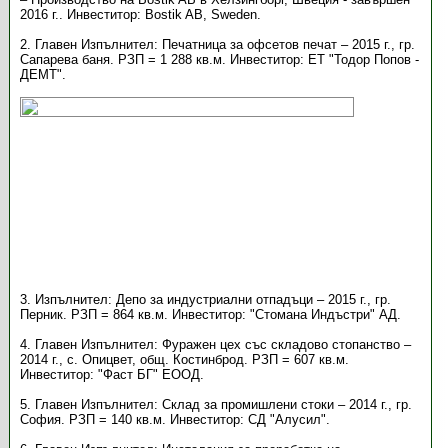
2016 г.. Инвеститор: Bostik AB, Sweden.
2. Главен Изпълнител: Печатница за офсетов печат – 2015 г., гр.
Сапарева баня. РЗП = 1 288 кв.м. Инвеститор: ЕТ "Тодор Попов -
ДЕМТ".
3. Изпълнител: Депо за индустриални отпадъци – 2015 г., гр.
Перник. РЗП = 864 кв.м. Инвеститор: "Стомана Индъстри" АД.
4. Главен Изпълнител: Фуражен цех със складово стопанство –
2014 г., с. Опицвет, общ. Костинброд. РЗП = 607 кв.м.
Инвеститор: "Фаст БГ" ЕООД.
5. Главен Изпълнител: Склад за промишлени стоки – 2014 г., гр.
София. РЗП = 140 кв.м. Инвеститор: СД "Алусил".