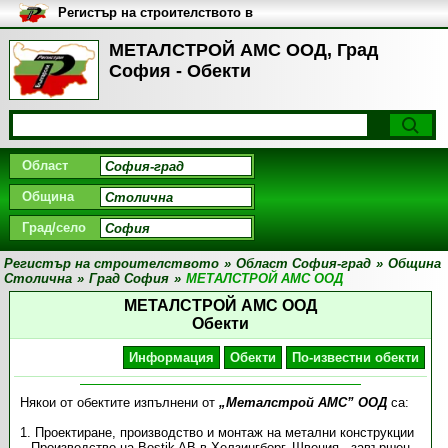
Регистър на строителството в
България
МЕТАЛСТРОЙ АМС ООД, Град
София - Обекти
Област
Община
Град/село
Регистър на строителството
»
Област София-град
»
Община
Столична
»
Град София
»
МЕТАЛСТРОЙ АМС ООД
МЕТАЛСТРОЙ АМС ООД
Обекти
Информация
Обекти
По-известни обекти
Някои от обектите изпълнени от
„Металстрой АМС” ООД
са:
1. Проектиране, производство и монтаж на метални конструкции
– Производство на Bostik AB в Хелзингборг, Швеция - завършен