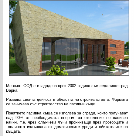
Мегамат ООД е създадена през 2002 година със седалище град
Варна.
Развива своята дейност в областта на строителството. Фирмата
се занимава със строителство на пасивни къщи.
Понятието пасивна къща се използва за сгради, които получават
над 90% от необходимата енергия за отопление по пасивен
начин, т.е. чрез слънчеви лъчи проникващи през прозорците и
топлината излъчвана от домакинските уреди и обитателите на
къщата.