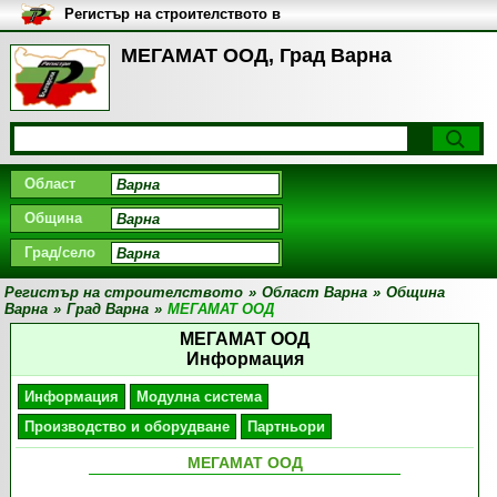
Регистър на строителството в
България
МЕГАМАТ ООД, Град Варна
Област
Община
Град/село
Регистър на строителството
»
Област Варна
»
Община
Варна
»
Град Варна
»
МЕГАМАТ ООД
МЕГАМАТ ООД
Информация
Информация
Модулна система
Производство и оборудване
Партньори
МЕГАМАТ ООД