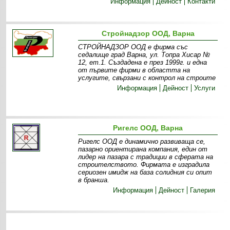
Информация
Дейност
Контакти
Стройнадзор ООД, Варна
СТРОЙНАДЗОР ООД е фирма със
седалище град Варна, ул. Топра Хисар №
12, ет.1. Създадена е през 1999г. и една
от първите фирми в областта на
услугите, свързани с контрол на строите
Информация
Дейност
Услуги
Ригелс ООД, Варна
Ригелс ООД е динамично развиваща се,
пазарно ориентирана компания, един от
лидер на пазара с традиции в сферата на
строителството. Фирмата е изградила
сериозен имидж на база солидния си опит
в бранша.
Информация
Дейност
Галерия