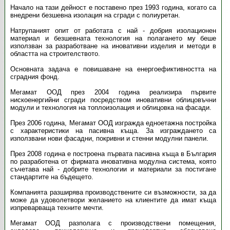
Начало на тази дейност е поставено през 1993 година, когато са
внедрени безшевна изолация на сгради с полиуретан.
Натрупаният опит от работата с най - добрия изолационен
материал и безшевната технология на полагането му беше
използван за разработване на иновативни изделия и методи в
областта на строителството.
Основната задача е повишаване на енергоефиктивността на
сградния фонд.
Мегамат ООД през 2004 година реализира първите
нискоенергийни сгради посредством иновативни облицовъчни
модули и технология на топлоизолация и облицовка на фасади.
През 2006 година, Мегамат ООД изгражда едноетажна постройка
с характеристики на пасивна къща. За изграждането са
използвани нови фасадни, покривни и стенни модулни панели.
През 2008 година е построена първата пасивна къща в България
по разработена от фирмата иновативна модулна система, която
съчетава най - добрите технологии и материали за постигане
стандартите на бъдещето.
Компанията разширява производствените си възможности, за да
може да удоволетвори желанието на клиентите да имат къща
изпреварваща техните мечти.
Мегамат ООД разполага с производствени помещения,