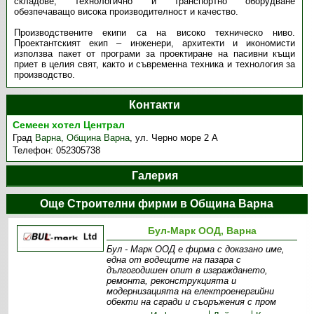
складове, технологично и транспортно оборудване
обезпечаващо висока производителност и качество.
Производствените екипи са на високо техническо ниво.
Проектантският екип – инженери, архитекти и икономисти
използва пакет от програми за проектиране на пасивни къщи
приет в целия свят, както и съвременна техника и технология за
производство.
Контакти
Семеен хотел Централ
Град
Варна
,
Община Варна
,
ул. Черно море 2 A
Телефон:
052305738
Галерия
Още Строителни фирми в Община Варна
Бул-Марк ООД, Варна
Бул - Марк ООД е фирма с доказано име,
една от водещите на пазара с
дългогодишен опит в изграждането,
ремонта, реконструкцията и
модернизацията на електроенергийни
обекти на сгради и съоръжения с пром